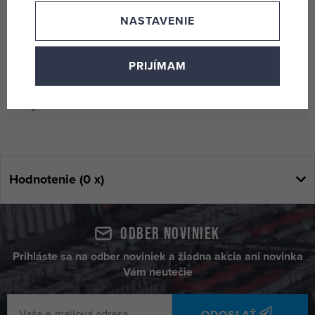
Obchodní parametry
NASTAVENIE
Kód produktu
200240
PRIJÍMAM
EAN
8590804005742
Objednací číslo
31552
Hodnotenie (0 x)
Odber noviniek
Prihláste sa na odber noviniek a žiadna akcia ani novinka
Vám neutečie
ODOSLAŤ