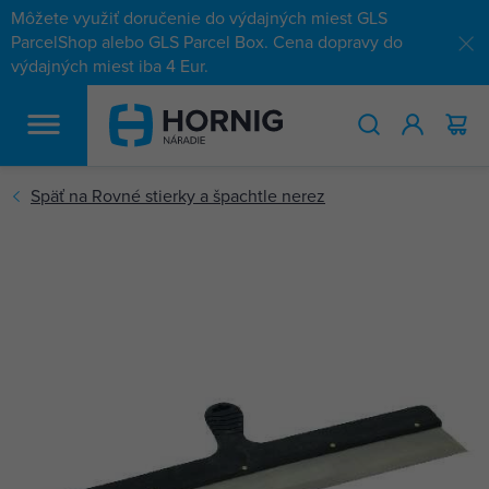
Môžete využiť doručenie do výdajných miest GLS
ParcelShop alebo GLS Parcel Box. Cena dopravy do
výdajných miest iba 4 Eur.
HĽADAŤ