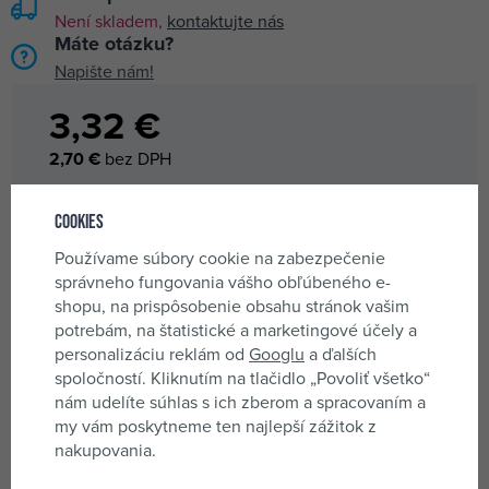
Není skladem,
kontaktujte nás
Máte otázku?
Napište nám!
3,32 €
2,70 €
bez DPH
STRÁŽIŤ DOSTUPNOSŤ
Cookies
Používame súbory cookie na zabezpečenie
správneho fungovania vášho obľúbeného e-
shopu, na prispôsobenie obsahu stránok vašim
Pridať medzi obľúbené
Porovnať
potrebám, na štatistické a marketingové účely a
personalizáciu reklám od
Googlu
a ďalších
spoločností. Kliknutím na tlačidlo „Povoliť všetko“
nám udelíte súhlas s ich zberom a spracovaním a
Nerezová fasádna stierka so šírkou 400mm
my vám poskytneme ten najlepší zážitok z
nakupovania.