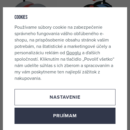
Cookies
Používame súbory cookie na zabezpečenie
správneho fungovania vášho obľúbeného e-
shopu, na prispôsobenie obsahu stránok vašim
potrebám, na štatistické a marketingové účely a
personalizáciu reklám od
Googlu
a ďalších
EMOS kábel 230V predlžovací
EMOS kábel 230V predlžovací
spoločností. Kliknutím na tlačidlo „Povoliť všetko“
25m/4Z PVC VYPÍNAČ 1,5mm
25m/4Z SILIKÓN modrý,
nám udelíte súhlas s ich zberom a spracovaním a
bubon P194253
NEMRZNÚCI, 3*1,5mm bubon
skladom 2 ks
skladom 2 ks
my vám poskytneme ten najlepší zážitok z
IP44 P08525W
39,95 €
59,15 €
nakupovania.
NASTAVENIE
PRIJÍMAM