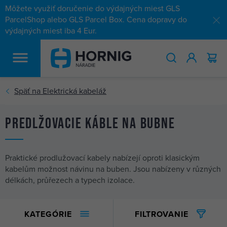
Môžete využiť doručenie do výdajných miest GLS
ParcelShop alebo GLS Parcel Box. Cena dopravy do
výdajných miest iba 4 Eur.
HĽADAŤ
Predlžovacie káble na bubne
Praktické prodlužovací kabely nabízejí oproti klasickým
kabelům možnost návinu na buben. Jsou nabízeny v různých
délkách, průřezech a typech izolace.
KATEGÓRIE
FILTROVANIE