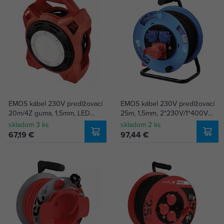
EMOS kábel 230V predlžovací
EMOS kábel 230V predlžovací
20m/4Z guma, 1,5mm, LED
25m, 1,5mm, 2*230V/1*400V
reflektor 20W/1600lm,
16A, guma bubon P193250
skladom 3 ks
skladom 2 ks
pohyblivý stred, P08420
67,19 €
97,44 €