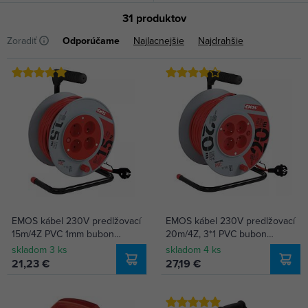
31 produktov
Zoradiť
Odporúčame
Najlacnejšie
Najdrahšie
EMOS kábel 230V predlžovací
EMOS kábel 230V predlžovací
15m/4Z PVC 1mm bubon
20m/4Z, 3*1 PVC bubon
P194151
P19420
skladom 3 ks
skladom 4 ks
21,23 €
27,19 €