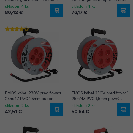
P084253
kovový bubon P084254
skladom 4 ks
skladom 4 ks
80,42 €
76,17 €
EMOS kábel 230V predlžovací
EMOS kábel 230V predlžovací
25m/4Z PVC 1,5mm bubon
25m/4Z PVC 1,5mm pevný
P19425
stred bubon P19425P
skladom 2 ks
skladom 2 ks
42,51 €
50,64 €