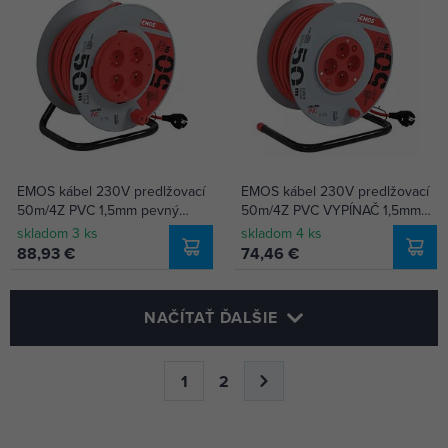
EMOS kábel 230V predlžovací
EMOS kábel 230V predlžovací
50m/4Z PVC 1,5mm pevný
50m/4Z PVC VYPÍNAČ 1,5mm
stred bubon P19450P
bubon P194504
skladom 3 ks
skladom 4 ks
88,93 €
74,46 €
NAČÍTAŤ ĎALŠIE
1
2