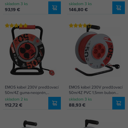
P084501
P084503
skladom 3 ks
skladom 3 ks
93,19 €
146,80 €
EMOS kábel 230V predlžovací
EMOS kábel 230V predlžovací
50m/4Z guma-neoprén,
50m/4Z PVC 1,5mm bubon
1,5mm, kovový bubon
P19450
skladom 2 ks
skladom 3 ks
P084504
112,72 €
88,93 €