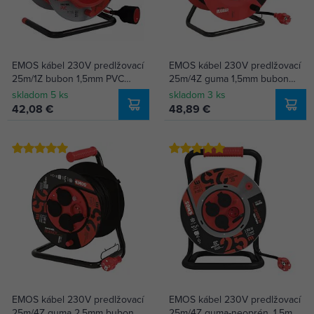
EMOS kábel 230V predlžovací
EMOS kábel 230V predlžovací
25m/1Z bubon 1,5mm PVC
25m/4Z guma 1,5mm bubon
P19125
P084251
skladom 5 ks
skladom 3 ks
42,08 €
48,89 €
EMOS kábel 230V predlžovací
EMOS kábel 230V predlžovací
25m/4Z guma 2,5mm bubon
25m/4Z guma-neoprén, 1,5mm,