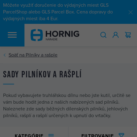
Môžete využiť doručenie do výdajných miest GLS
ParcelShop alebo GLS Parcel Box. Cena dopravy do
výdajných miest iba 4 Eur.
HĽADAŤ
Sady pilníkov a rašplí
Pokud vybavujete truhlářskou dílnu nebo jste kutil, určitě se
vám bude hodit jedna z našich nabízených sad pilníků.
Naleznete zde sady běžných dílenských pilníků, jehlových
pilníků, rašplí a rašplí určených k upnutí do vrtačky.
KATEGÓRIE
FILTROVANIE