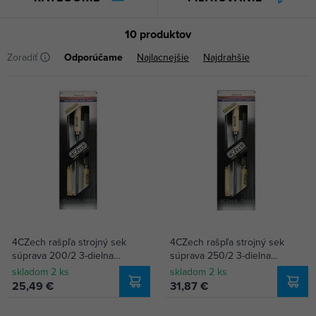
10 produktov
Zoradiť
Odporúčame
Najlacnejšie
Najdrahšie
4CZech rašpľa strojný sek
4CZech rašpľa strojný sek
súprava 200/2 3-dielna
súprava 250/2 3-dielna
(úsečová, guľatá, plochá) 4CZ-
(úsečová, okrúhla, plochá)
skladom 2 ks
skladom 2 ks
22193-2025
4CZ-22193-2525
25,49 €
31,87 €