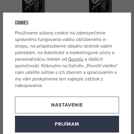
Cookies
Používame súbory cookie na zabezpečenie
4Czech súprava pilníkov
4Czech súprava pilníkov
správneho fungovania vášho obľúbeného e-
dielenských 5-dielna 250/2,
dielenských 5-dielna 200/3
shopu, na prispôsobenie obsahu stránok vašim
4CZ-21192-2525
4CZ-21192-2035
skladom 1 ks
skladom 2 ks
potrebám, na štatistické a marketingové účely a
42,12 €
32,30 €
personalizáciu reklám od
Googlu
a ďalších
spoločností. Kliknutím na tlačidlo „Povoliť všetko“
nám udelíte súhlas s ich zberom a spracovaním a
my vám poskytneme ten najlepší zážitok z
nakupovania.
NASTAVENIE
PRIJÍMAM