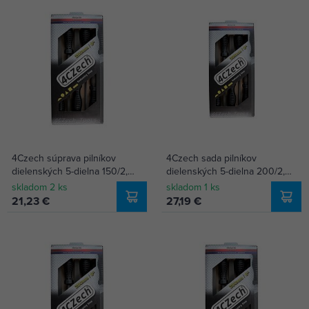
4Czech súprava pilníkov
4Czech sada pilníkov
dielenských 5-dielna 150/2,
dielenských 5-dielna 200/2,
4CZ-21192-1525
4CZ-21192-2025
skladom 2 ks
skladom 1 ks
21,23 €
27,19 €