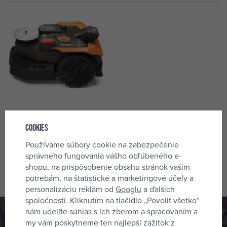
WORX Garden WR365E
Cookies
robotická sekačka VisionRTK
stereo, řízená GPS signálem a
skladom 1 ks
Používame súbory cookie na zabezpečenie
kamerou
935,68 €
správneho fungovania vášho obľúbeného e-
shopu, na prispôsobenie obsahu stránok vašim
potrebám, na štatistické a marketingové účely a
personalizáciu reklám od
Googlu
a ďalších
spoločností. Kliknutím na tlačidlo „Povoliť všetko“
nám udelíte súhlas s ich zberom a spracovaním a
Odber noviniek
my vám poskytneme ten najlepší zážitok z