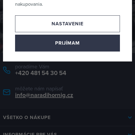
nakupovania.
Prihláste sa na odber noviniek a žiadna akcia ani novinka
Vám neutečie
NASTAVENIE
ODOSLAŤ
PRIJÍMAM
poradíme Vám
+420 481 54 30 54
môžete nám napísať
info@naradihornig.cz
VŠETKO O NÁKUPE
INFORMÁCIE PRE VÁS