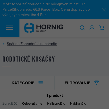
Môžete využiť doručenie do výdajných miest GLS
ParcelShop alebo GLS Parcel Box. Cena dopravy do
výdajných miest iba 4 Eur.
HĽADAŤ
Robotické kosačky
KATEGÓRIE
FILTROVANIE
1 produkt
Zoradiť
Odporúčame
Najlacnejšie
Najdrahšie