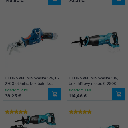
148,50 €
70,21 €
DEDRA aku pila ocaska 12V, 0-
DEDRA aku pila ocaska 18V,
2700 ot./min., bez baterie,
bezuhlíkový motor, 0-2800
DED7338
km./min., bez baterie, DED7161
skladom 2 ks
skladom 1 ks
38,25 €
114,46 €