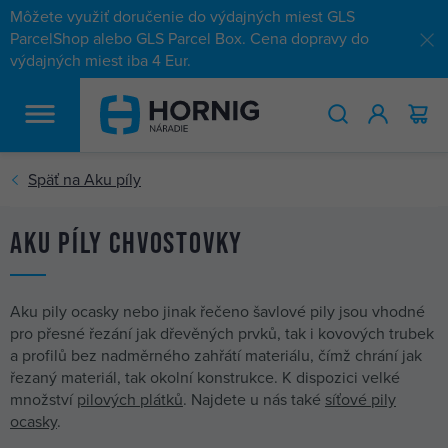
Môžete využiť doručenie do výdajných miest GLS
ParcelShop alebo GLS Parcel Box. Cena dopravy do
výdajných miest iba 4 Eur.
HĽADAŤ
Aku píly chvostovky
Aku pily ocasky nebo jinak řečeno šavlové pily jsou vhodné
pro přesné řezání jak dřevěných prvků, tak i kovových trubek
a profilů bez nadměrného zahřátí materiálu, čímž chrání jak
řezaný materiál, tak okolní konstrukce. K dispozici velké
množství
pilových plátků
. Najdete u nás také
síťové pily
ocasky
.