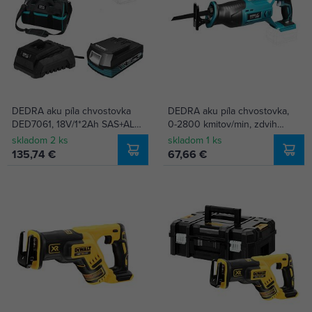
DEDRA aku píla chvostovka
DEDRA aku píla chvostovka,
DED7061, 18V/1*2Ah SAS+ALL,
0-2800 kmitov/min, zdvih
taška DED7021
25,4 mm, 18V bez batérie,
skladom 2 ks
skladom 1 ks
SAS+ALL DED7061
135,74 €
67,66 €