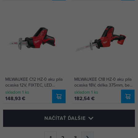
MILWAUKEE C12 HZ-0 aku pila
MILWAUKEE C18 HZ-0 aku pila
ocaska 12V, FIXTEC, LED
ocaska 18V, délka 375mm, bez
osvětlení, bez baterie
baterie
skladom 1 ks
skladom 1 ks
148,93 €
182,54 €
NAČÍTAŤ ĎALŠIE