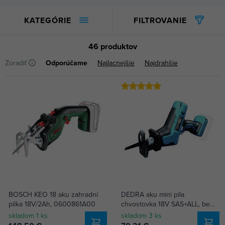
KATEGÓRIE
FILTROVANIE
46 produktov
Zoradiť
Odporúčame
Najlacnejšie
Najdrahšie
BOSCH KEO 18 aku zahradní
DEDRA aku mini píla
pilka 18V/2Ah, 0600861A00
chvostovka 18V SAS+ALL, bez
batérie, DED7068
skladom 1 ks
skladom 3 ks