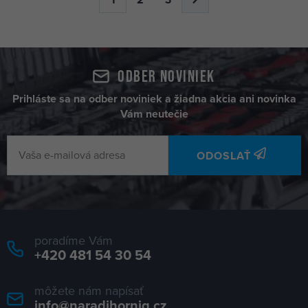
1
2
3
Odber noviniek
Prihláste sa na odber noviniek a žiadna akcia ani novinka
Vám neutečie
ODOSLAŤ
poradíme Vám
+420 481 54 30 54
môžete nám napísať
info@naradihornig.cz