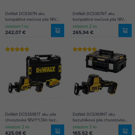
DeWalt DCS367N aku
DeWalt DCS367NT aku
kompaktná mečová píla 18V,
kompaktná mečová píla 18V
bez batérie
XR Li-Ion, bez batérie, TSTAK
skladom 1 ks
skladom 2 ks
kufrík
242,07 €
265,94 €
DeWalt DCS369E1T aku píla
DeWalt DCS369NT aku
chvostovka 18V/1*1,7Ah bez
bezuhlíková píla chvostovka
nabíjačky, POWERSTACK, 0-
18V, 0-2800km./min., zdvih
skladom 2 ks
skladom 3 ks
2800 km./min., TSTAK
16mm, bez batérie, kufrík
425,08 €
165,52 €