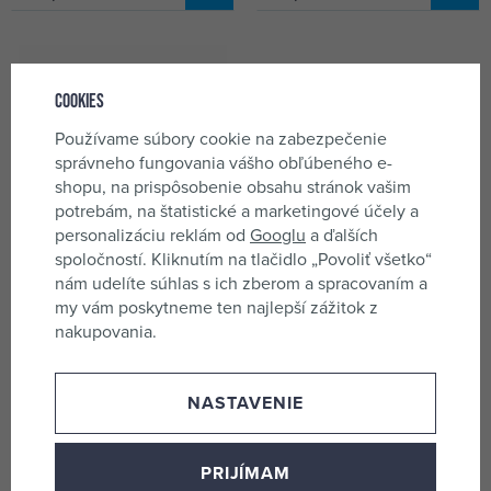
Cookies
Používame súbory cookie na zabezpečenie
správneho fungovania vášho obľúbeného e-
shopu, na prispôsobenie obsahu stránok vašim
potrebám, na štatistické a marketingové účely a
personalizáciu reklám od
Googlu
a ďalších
spoločností. Kliknutím na tlačidlo „Povoliť všetko“
nám udelíte súhlas s ich zberom a spracovaním a
DeWalt DCS380N aku píla
DeWalt DCS386H2T aku pila
my vám poskytneme ten najlepší zážitok z
chvostovka 18V, 0-2950
ocaska 18V/2*5Ah
nakupovania.
kmit./min, bez batérie, XR Li-
POWERSTACK, kufr Tstak
skladom 2 ks
skladom 1 ks
Ion
212,33 €
552,73 €
NASTAVENIE
PRIJÍMAM