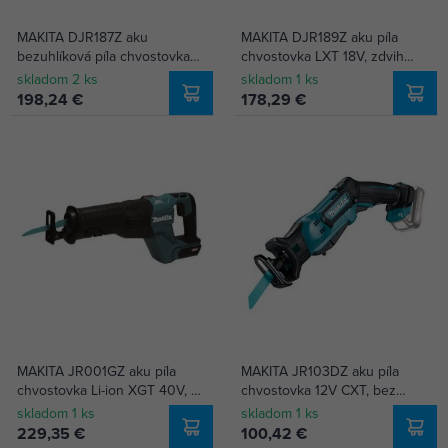
MAKITA DJR187Z aku
MAKITA DJR189Z aku píla
bezuhlíková píla chvostovka
chvostovka LXT 18V, zdvih
18V Li-ion, bez batérie
22mm, 0-3100 ot./min., bez
skladom 2 ks
skladom 1 ks
batérie
198,24 €
178,29 €
MAKITA JR001GZ aku píla
MAKITA JR103DZ aku píla
chvostovka Li-ion XGT 40V, 0-
chvostovka 12V CXT, bez
2300/3000zdv./min.,
batérie
skladom 1 ks
skladom 1 ks
bez batérie
229,35 €
100,42 €