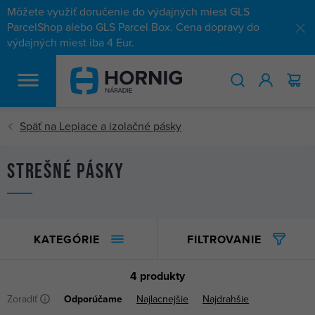
Môžete využiť doručenie do výdajných miest GLS
ParcelShop alebo GLS Parcel Box. Cena dopravy do
výdajných miest iba 4 Eur.
HĽADAŤ
Strešné pásky
KATEGÓRIE
FILTROVANIE
4 produkty
Zoradiť
Odporúčame
Najlacnejšie
Najdrahšie