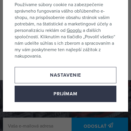
Používame súbory cookie na zabezpečenie
správneho fungovania vášho obľúbeného e-
shopu, na prispôsobenie obsahu stránok vašim
potrebám, na štatistické a marketingové účely a
personalizáciu reklám od
Googlu
a ďalších
spoločností. Kliknutím na tlačidlo „Povoliť všetko“
DEN BRAVEN Strešná fixačná
DED BRAVEN Strešná fixačná
páska DB FLEX, 50mm*25m
páska DB MEMBRÁNA,
nám udelíte súhlas s ich zberom a spracovaním a
B5356BD
50mm*25m B5360BD
skladom 2 ks
skladom 2 ks
my vám poskytneme ten najlepší zážitok z
11,87 €
11,87 €
nakupovania.
NASTAVENIE
Odber noviniek
PRIJÍMAM
Prihláste sa na odber noviniek a žiadna akcia ani novinka
Vám neutečie
ODOSLAŤ