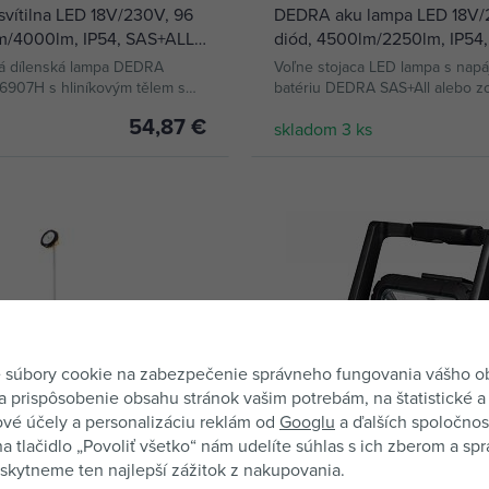
vítilna LED 18V/230V, 96
DEDRA aku lampa LED 18V/
m/4000lm, IP54, SAS+ALL,
diód, 4500lm/2250lm, IP54,
batérie SAS+All, DED6907H
á dílenská lampa DEDRA
Voľne stojaca LED lampa s napá
907H s hliníkovým tělem s
batériu DEDRA SAS+All alebo z
 kvalitního plastu
54,87 €
skladom 3 ks
KÚPIŤ
KÚPIŤ
 súbory cookie na zabezpečenie správneho fungovania vášho 
a prispôsobenie obsahu stránok vašim potrebám, na štatistické a
vé účely a personalizáciu reklám od
Googlu
a ďalších spoločnost
na tlačidlo „Povoliť všetko“ nám udelíte súhlas s ich zberom a sp
kytneme ten najlepší zážitok z nakupovania.