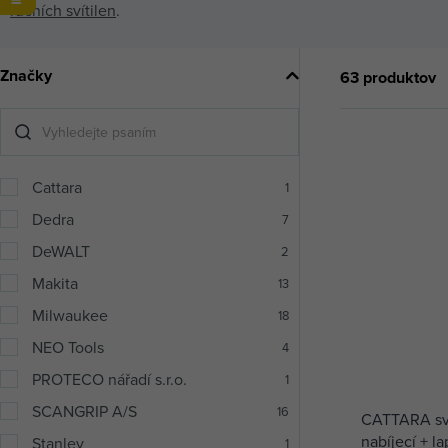
ručních svítilen
.
Značky
63 produktov
Cattara
1
Dedra
7
DeWALT
2
Makita
13
Milwaukee
18
NEO Tools
4
PROTECO nářadí s.r.o.
1
SCANGRIP A/S
16
CATTARA sv
nabíjecí + l
Stanley
1