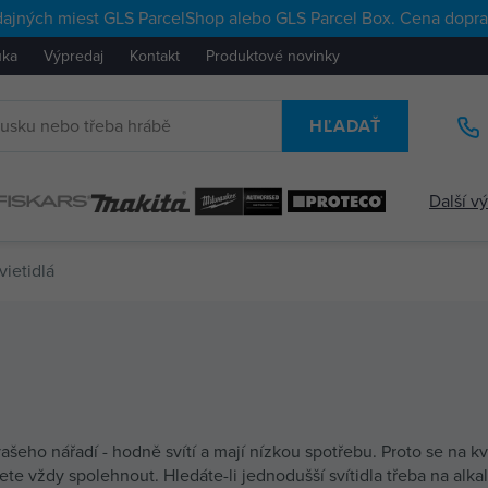
ajných miest GLS ParcelShop alebo GLS Parcel Box. Cena doprav
uka
Výpredaj
Kontakt
Produktové novinky
HĽADAŤ
Další v
vietidlá
eho nářadí - hodně svítí a mají nízkou spotřebu. Proto se na kvali
e vždy spolehnout. Hledáte-li jednodušší svítidla třeba na alkali