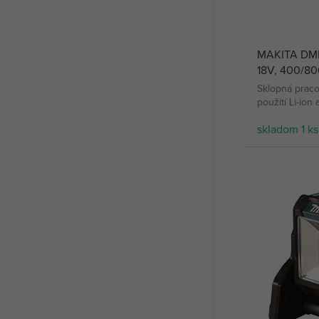
MAKITA DML8
18V, 400/80
kovový držák
Sklopná praco
použití Li-ion
skladom 1 ks