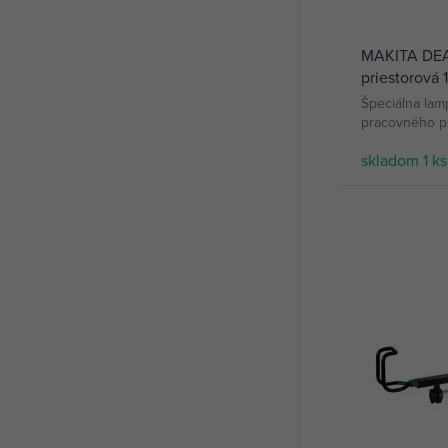
MAKITA DEA
priestorová 
5500/3000/1
Špeciálna lam
bez aku
pracovného pr
a 18V LXT
skladom 1 ks