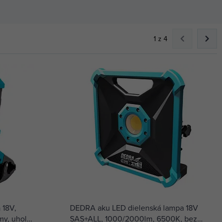
1 z 4
 18V,
DEDRA aku LED dielenská lampa 18V
my, uhol
SAS+ALL, 1000/2000lm, 6500K, bez