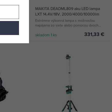
ED lampa
MAKITA DEADML809 aku LED lampa
LXT 14,4V/18V, 2000/4000/10000lm
pájania zo
Extrémne výkonná lampa s možnosťou
 li-ion 14,4
napájania zo siete alebo pomocou dvoch
akumulátorov Li-ion LXT 14,4V alebo 18V
144,19 €
331,33 €
skladom 1 ks
KÚPIŤ