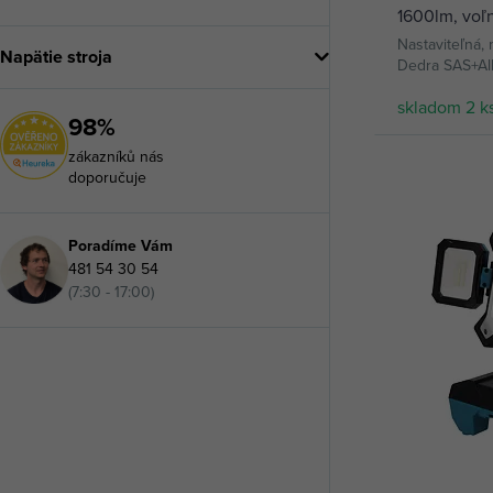
1600lm, voľn
DED6905
Nastaviteľná, 
Napätie stroja
Dedra SAS+Al
skladom 2 k
98%
zákazníků nás
doporučuje
Poradíme Vám
481 54 30 54
(7:30 - 17:00)