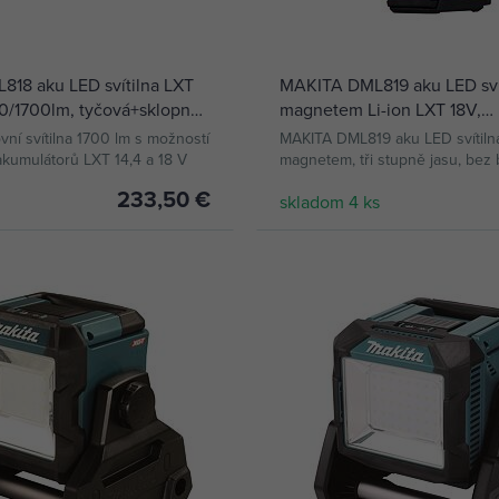
18 aku LED svítilna LXT
MAKITA DML819 aku LED svít
0/1700lm, tyčová+sklopná,
magnetem Li-ion LXT 18V,
, bez baterie
500/800/1200 lm, bez bater
vní svítilna 1700 lm s možností
MAKITA DML819 aku LED svítiln
 akumulátorů LXT 14,4 a 18 V
magnetem, tři stupně jasu, bez b
233,50 €
skladom 4 ks
KÚPIŤ
KÚPIŤ