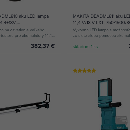
DML810 aku LED lampa
MAKITA DEADML811 aku LE
14,4+18V,
14,4 V/18 V LXT, 750/1500/
500lm, 180°+360°, IP54,
pa na osvetlenie veľkého
Výkonná LED lampa s možnosťo
iestoru pre akumulátory 14,4V
zo siete alebo pomocou akumulá
14, 4 V alebo 18 V
382,37 €
skladom 1 ks
KÚPIŤ
KÚPIŤ