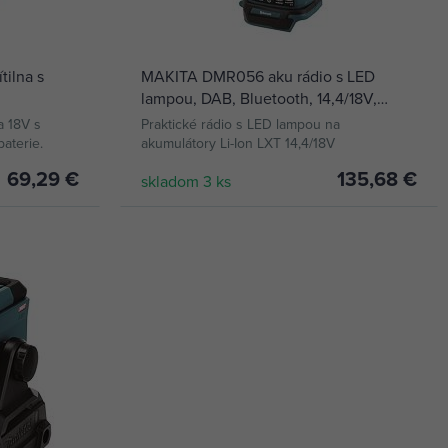
ilna s
MAKITA DMR056 aku rádio s LED
lampou, DAB, Bluetooth, 14,4/18V,
ie
300lm, bez batérie
a 18V s
Praktické rádio s LED lampou na
aterie.
akumulátory Li-Ion LXT 14,4/18V
69,29 €
135,68 €
skladom 3 ks
KÚPIŤ