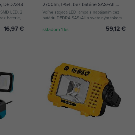
ie, DED7343
2700lm, IP54, bez batérie SAS+All,
DED6907
m SMD LED, 2
Voľne stojaca LED lampa s napájaním cez
ez baterie,
batériu DEDRA SAS+All a svetelným tokom
až 2250 lumenov
16,97 €
59,12 €
skladom 1 ks
KÚPIŤ