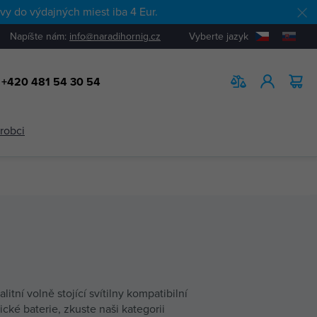
y do výdajných miest iba 4 Eur.
Napíšte nám:
info@naradihornig.cz
Vyberte jazyk
+420 481 54 30 54
HĽADAŤ
ýrobci
tní volně stojící svítilny kompatibilní
cké baterie, zkuste naši kategorii