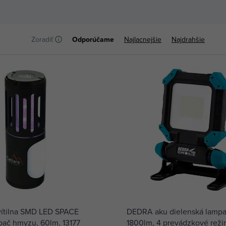
Zoradiť
Odporúčame
Najlacnejšie
Najdrahšie
ítilna SMD LED SPACE
DEDRA aku dielenská lampa
apač hmyzu, 60lm, 13177
1800lm, 4 prevádzkové reži