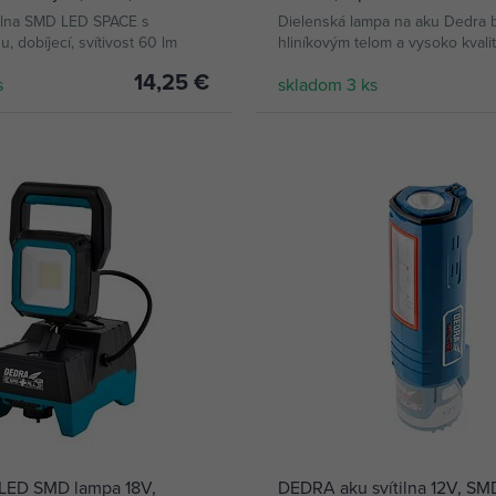
svietenia 120°, bez batérie
ilna SMD LED SPACE s
Dielenská lampa na aku Dedra b
 dobíjecí, svítivost 60 lm
hliníkovým telom a vysoko kvali
plastovými madlami.
14,25 €
s
skladom 3 ks
KÚPIŤ
KÚPIŤ
LED SMD lampa 18V,
DEDRA aku svítilna 12V, S