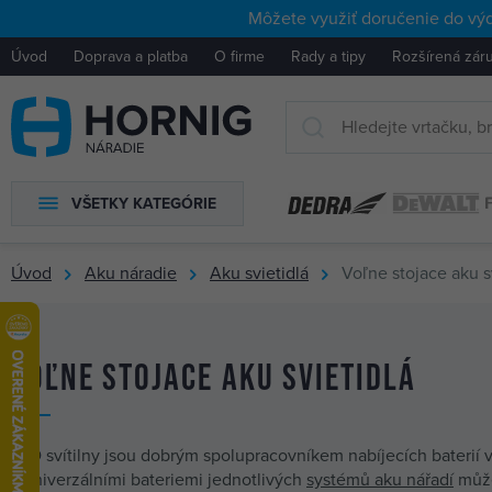
Môžete využiť doručenie do výd
Úvod
Doprava a platba
O firme
Rady a tipy
Rozšírená zár
VŠETKY KATEGÓRIE
Úvod
Aku náradie
Aku svietidlá
Voľne stojace aku s
Voľne stojace aku svietidlá
LED svítilny jsou dobrým spolupracovníkem nabíjecích baterií vaš
s univerzálními bateriemi jednotlivých
systémů aku nářadí
můžet