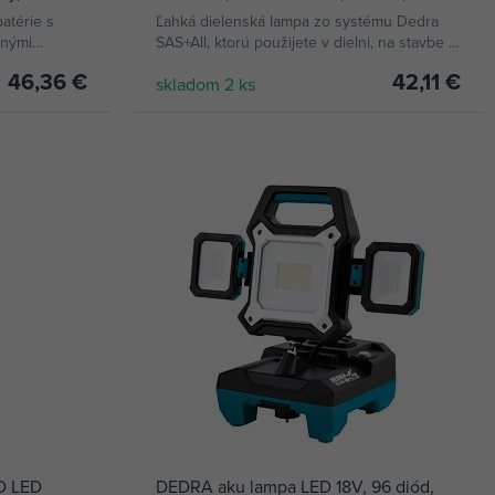
, DED69
batérie, DED7071
atérie s
Ľahká dielenská lampa zo systému Dedra
tnými
SAS+All, ktorú použijete v dielni, na stavbe aj
v domácnosti pri výpadku prúdu.
46,36 €
42,11 €
skladom 2 ks
KÚPIŤ
MD LED
DEDRA aku lampa LED 18V, 96 diód,