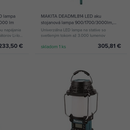
D lampa
MAKITA DEADML814 LED aku
3000 lm
stojanová lampa 900/1700/3000lm,
teleskop 1144-2240mm, IP55, bez
u napájania
Univerzálna LED lampa na statíve so
batérie
torov Li-Ion
svetleným tokom až 3.000 lumenov
233,50 €
305,81 €
skladom 1 ks
KÚPIŤ