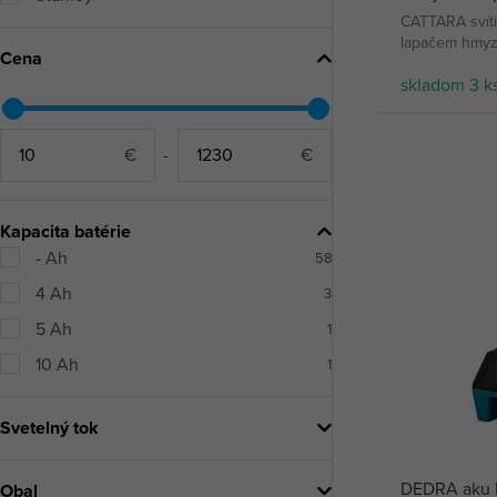
CATTARA svít
lapačem hmyzu,
Cena
skladom 3 k
€
-
€
Kapacita batérie
- Ah
58
4 Ah
3
5 Ah
1
10 Ah
1
Svetelný tok
DEDRA aku 
Obal