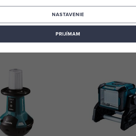
79 Led svetlo so statívom
MAKITA DEADML805 aku L
NASTAVENIE
érie, 1000-1800-3000lm,
14,4V + 18V Li-ion
etelný výkon 3000, 1800, 1000
Výkonná lampa s možnosťou na
m a rovnomerným svetlom
siete alebo pomocou akumulátora
PRIJÍMAM
v alebo 18V
284,54 €
skladom 2 ks
KÚPIŤ
KÚPIŤ