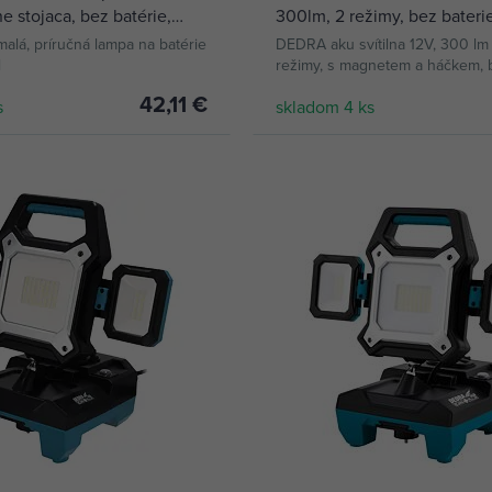
e stojaca, bez batérie,
300lm, 2 režimy, bez bater
malá, príručná lampa na batérie
DEDRA aku svítilna 12V, 300 l
l
režimy, s magnetem a háčkem, b
do systému MAUS12.
42,11 €
s
skladom 4 ks
KÚPIŤ
KÚPIŤ