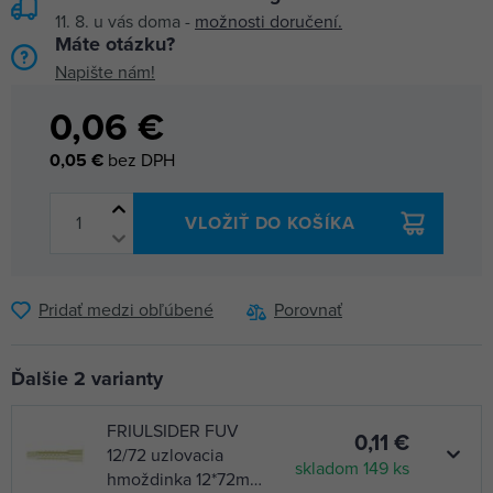
11. 8.
u vás doma -
možnosti doručení.
Máte otázku?
Napište nám!
0,06 €
0,05 €
bez DPH
VLOŽIŤ DO KOŠÍKA
Pridať medzi obľúbené
Porovnať
Ďalšie 2 varianty
FRIULSIDER FUV
0,11 €
12/72 uzlovacia
skladom 149 ks
hmoždinka 12*72mm