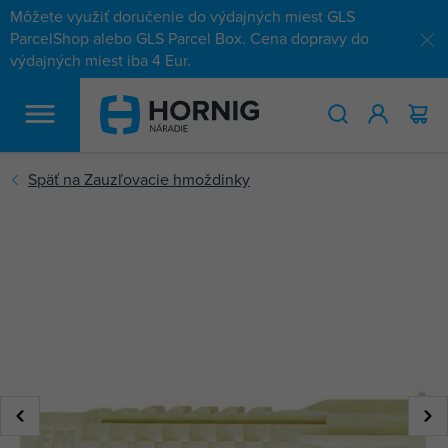
Môžete využiť doručenie do výdajných miest GLS
ParcelShop alebo GLS Parcel Box. Cena dopravy do
výdajných miest iba 4 Eur.
HĽADAŤ