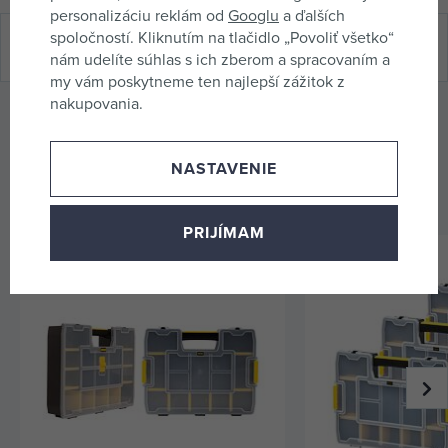
personalizáciu reklám od
Googlu
a ďalších
spoločností. Kliknutím na tlačidlo „Povoliť všetko“
Hodnotenie (0 x)
nám udelíte súhlas s ich zberom a spracovaním a
my vám poskytneme ten najlepší zážitok z
nakupovania.
Odporúčané príslušenstvo
K produktu odporúčame dokúpiť nasledujúce príslušenstvo,
NASTAVENIE
ktoré zvýši jeho úžitkovú hodnotu.
PRIJÍMAM