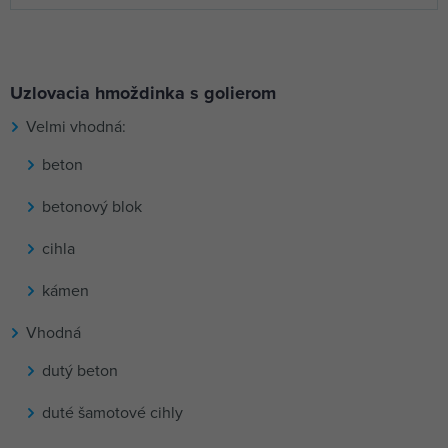
golier
FRIULSIDER FUV
0,08 €
8/51 uzlovacia
skladom 281 ks
hmoždinka 8*50mm
Uzlovacia hmoždinka s golierom
golier
Velmi vhodná:
beton
betonový blok
cihla
kámen
Vhodná
dutý beton
duté šamotové cihly