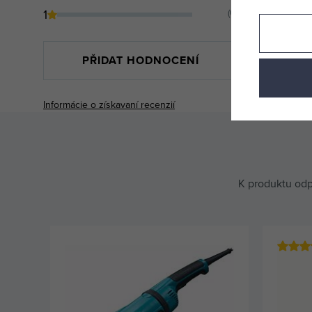
1
(0)
PŘIDAT HODNOCENÍ
Informácie o získavaní recenzií
K produktu odp