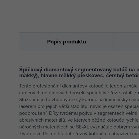
Popis produktu
Špičkový diamantový segmentovaný kotúč na ab
mäkký), hlavne mäkký pieskovec, čerstvý betón,
Tento profesionální diamantový kotouč je jeden z mála 
(určených do úhlových brusek) spolehlivě řeže asfalt za
Složením je to vhodný řezný kotouč na kamnářský šam
laserem pro jejich větší stabilitu, navíc je osazen spe
podbroušení. Díky tvrdému pojivu v segmentech velmi 
abrasivních materiálů, ve kterých běžné kotouče rychle 
náročných materiálech se SE-AL vyznačuje dobrým vyná
životností. Pokud hledáte řezný kotouč na abrazivní mat