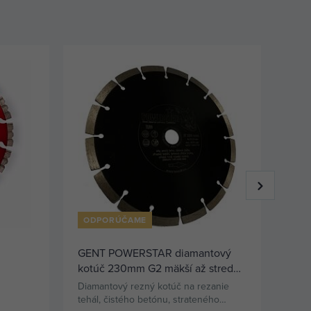
ODPORÚČAME
GENT POWERSTAR diamantový
PRO
kotúč 230mm G2 mäkší až stredne
230
á
tvrdý stavebný materiál
betó
Diamantový rezný kotúč na rezanie
Diam
230
tehál, čistého betónu, strateného
reza