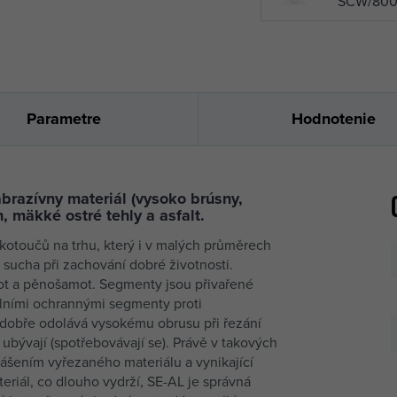
SCW/800/
betón, ab
GENT dia
125mm S
SCW/800/
betón, ab
Parametre
Hodnotenie
asfalt
GENT dia
150mm SE-
razívny materiál (vysoko brúsny,
GENT dia
 mäkké ostré tehly a asfalt.
180mm SE-
SCW/800/
kotoučů na trhu, který i v malých průměrech
 sucha při zachování dobré životnosti.
ot a pěnošamot. Segmenty jsou přivařené
ciálními ochrannými segmenty proti
dobře odolává vysokému obrusu při řezání
ubývají (spotřebovávají se). Právě v takových
šením vyřezaného materiálu a vynikající
eriál, co dlouho vydrží, SE-AL je správná