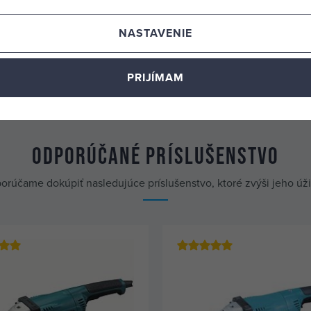
NASTAVENIE
PRIJÍMAM
Odporúčané príslušenstvo
orúčame dokúpiť nasledujúce príslušenstvo, ktoré zvýši jeho úž