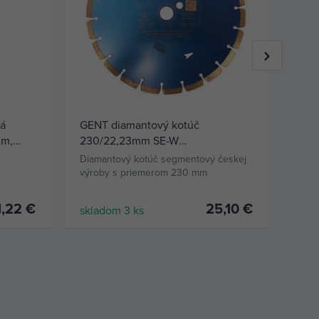
á
GENT diamantový kotúč
GEN
mm,
230/22,23mm SE-W
230
SCW/300/230/22,2 tehly, ľahší
SCW/
Diamantový kotúč segmentový českej
Diam
betón, str.krytina
nevy
výroby s priemerom 230 mm
výro
1,22 €
25,10 €
skladom 3 ks
skla
KÚPIŤ