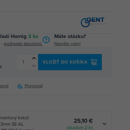
řadí Hornig
3 ks
Máte otázku?
 -
možnosti doručení.
Napište nám!
VLOŽIŤ DO KOŠÍKA
H
bené
Porovnať
mantový kotúč
25,10 €
,23mm SE-AL
skladom 2 ks