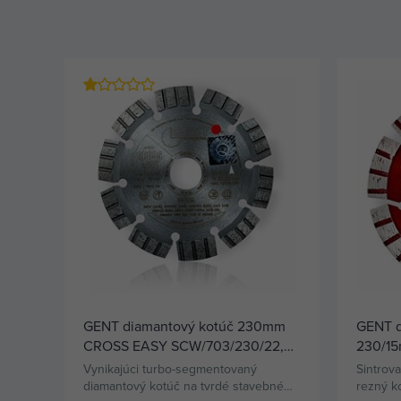
GENT diamantový kotúč 230mm
GENT d
CROSS EASY SCW/703/230/22,2,
230/1
betón vyzretý armovaný, pálená
SCW/63
Vynikajúci turbo-segmentovaný
Sintrov
krytina,
dlažba,
diamantový kotúč na tvrdé stavebné
rezný 