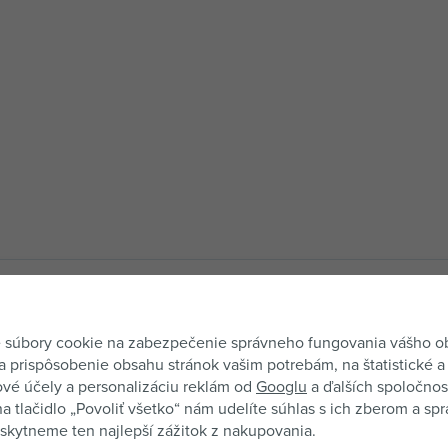
Tento produkt zatiaľ nemá ži
Informácie o získavan
 súbory cookie na zabezpečenie správneho fungovania vášho 
a prispôsobenie obsahu stránok vašim potrebám, na štatistické a
vé účely a personalizáciu reklám od
Googlu
a ďalších spoločnost
na tlačidlo „Povoliť všetko“ nám udelíte súhlas s ich zberom a sp
kytneme ten najlepší zážitok z nakupovania.