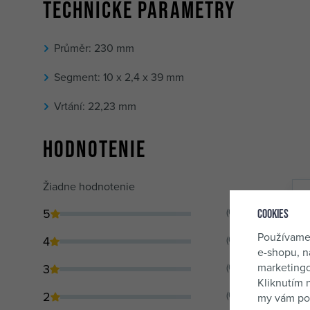
Technické parametry
Průměr: 230 mm
Segment: 10 x 2,4 x 39 mm
Vrtání: 22,23 mm
Hodnotenie
Žiadne hodnotenie
5
(0)
Cookies
Používame
4
(0)
e-shopu, n
marketingo
3
(0)
Kliknutím 
2
(0)
my vám pos