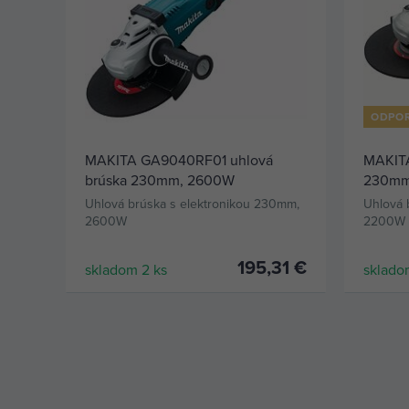
ODPO
MAKITA GA9040RF01 uhlová
MAKITA
brúska 230mm, 2600W
230mm 
Uhlová brúska s elektronikou 230mm,
Uhlová 
2600W
2200W
195,31 €
skladom 2 ks
sklado
KÚPIŤ