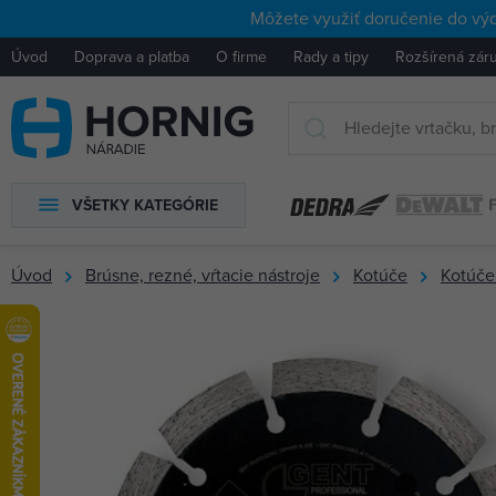
Môžete využiť doručenie do výd
Úvod
Doprava a platba
O firme
Rady a tipy
Rozšírená zár
VŠETKY KATEGÓRIE
Úvod
Brúsne, rezné, vŕtacie nástroje
Kotúče
Kotúče