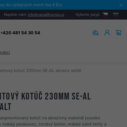
y do výdajných miest iba 4 Eur.
Napíšte nám:
info@naradihornig.cz
Vyberte jazyk
+420 481 54 30 54
HĽADAŤ
ýrobci
ntový kotúč 230mm SE-AL abrazív asfalt
ntový kotúč 230mm SE-AL
alt
segmentovaný kotúč na abrazívny materiál (vysoko
e mäkký pieskovec, čerstvý betón, mäkké ostré tehly a