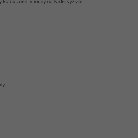
 kotouč není vhodný na tvrdé, vyzrálé
hly