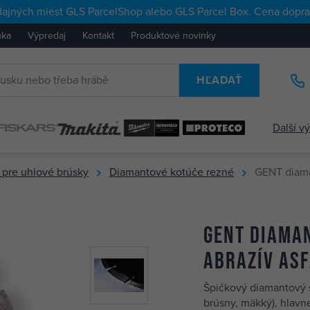
ajných miest GLS ParcelShop alebo GLS Parcel Box. Cena doprav
uka
Výpredaj
Kontakt
Produktové novinky
HĽADAŤ
Další v
 pre uhlové brúsky
Diamantové kotúče rezné
GENT diama
GENT diama
abrazív asf
Špičkový diamantový 
brúsny, mäkký), hlavn