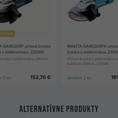
RÚČAME
 GA9020RF uhlová brúska
MAKITA GA9020RFK uhlov
s elektronikou, 2200W
brúska s elektronikou 230
2200W kufrík
brúska s elektronikou 230mm,
Uhlová brúska s elektronikou a
kufríkom 230mm, 2200W
152,76 €
18
m 5 ks
skladom 2 ks
KÚPIŤ
KÚPIŤ
Alternatívne produkty