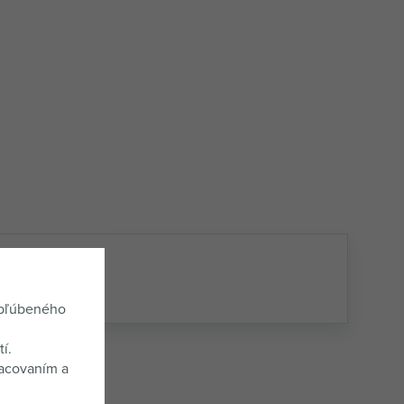
adne hodnotenie.
í recenzií
obľúbeného
í.
racovaním a