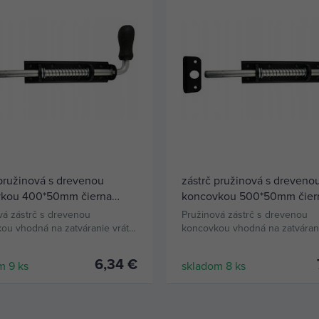
 pružinová s drevenou
zástrč pružinová s dreveno
kou 400*50mm čierna
koncovkou 500*50mm čier
0c
WSP500c
vá zástrč s drevenou
Pružinová zástrč s drevenou
ou vhodná na zatváranie vrát,
koncovkou vhodná na zatvárani
bránok.
dverí a bránok.
6,34 €
m 9 ks
skladom 8 ks
KÚPIŤ
KÚPIŤ