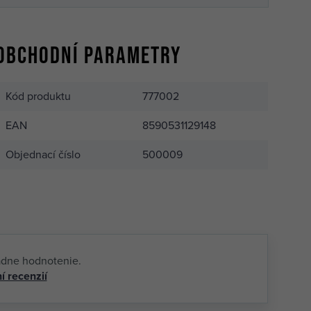
Obchodní parametry
Kód produktu
777002
EAN
8590531129148
Objednací číslo
500009
adne hodnotenie.
í recenzií