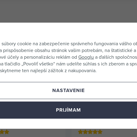
 súbory cookie na zabezpečenie správneho fungovania vášho 
a prispôsobenie obsahu stránok vašim potrebám, na štatistické a
vé účely a personalizáciu reklám od
Googlu
a ďalších spoločnost
na tlačidlo „Povoliť všetko“ nám udelíte súhlas s ich zberom a sp
kytneme ten najlepší zážitok z nakupovania.
Alternatívne produkty
NASTAVENIE
Preskúmajte aj podobný tovar.
PRIJÍMAM