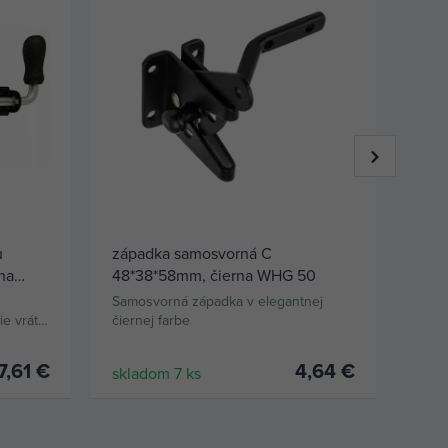
u
západka samosvorná C
závo
na
48*38*58mm, čierna WHG 50
Samosvorná západka v elegantnej
Čier
e vrát,
čiernej farbe
7,61 €
4,64 €
skladom 7 ks
skla
KÚPIŤ