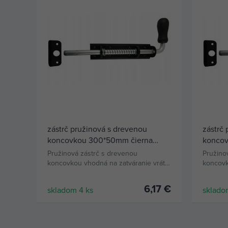
zástrč pružinová s drevenou
zástrč
koncovkou 300*50mm čierna
koncov
WSP300c
WSP40
Pružinová zástrč s drevenou
Pružino
koncovkou vhodná na zatváranie vrát,
koncovk
dverí a bránok.
dverí a 
6,17 €
skladom 4 ks
sklado
KÚPIŤ