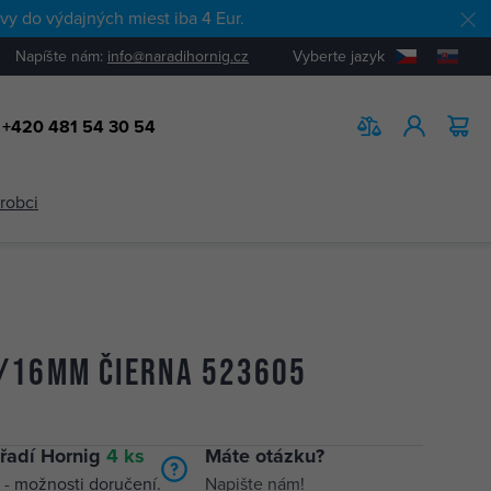
y do výdajných miest iba 4 Eur.
Napíšte nám:
info@naradihornig.cz
Vyberte jazyk
+420 481 54 30 54
HĽADAŤ
ýrobci
/16mm čierna 523605
řadí Hornig
4 ks
Máte otázku?
 -
možnosti doručení.
Napište nám!