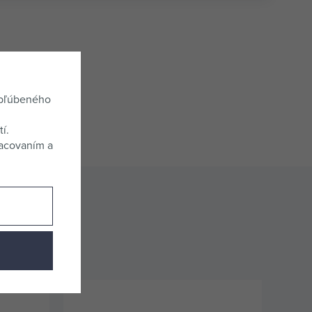
obľúbeného
í.
racovaním a