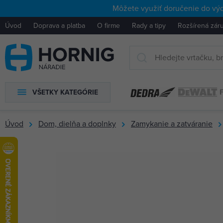
Môžete využiť doručenie do výd
Úvod
Doprava a platba
O firme
Rady a tipy
Rozšírená zár
VŠETKY KATEGÓRIE
Úvod
Dom, dielňa a doplnky
Zamykanie a zatváranie