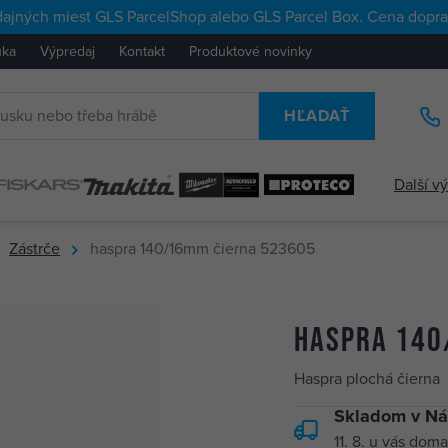
ajných miest GLS ParcelShop alebo GLS Parcel Box. Cena doprav
uka
Výpredaj
Kontakt
Produktové novinky
HĽADAŤ
Další v
Zástrče
haspra 140/16mm čierna 523605
haspra 140
Haspra plochá čierna
Skladom v Ná
11. 8.
u vás doma