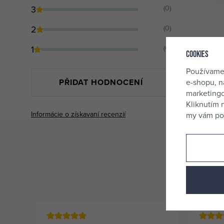
3
(0)
2
(0)
1
(0)
Cookies
Používame
PŘIDAT HODNOCENÍ
e-shopu, n
marketingo
Kliknutím 
Informácie o získavaní recenzií
my vám pos