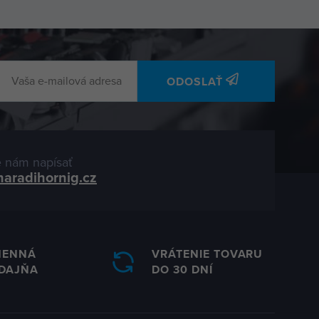
ODOSLAŤ
 nám napísať
naradihornig.cz
MENNÁ
VRÁTENIE TOVARU
DAJŇA
DO 30 DNÍ