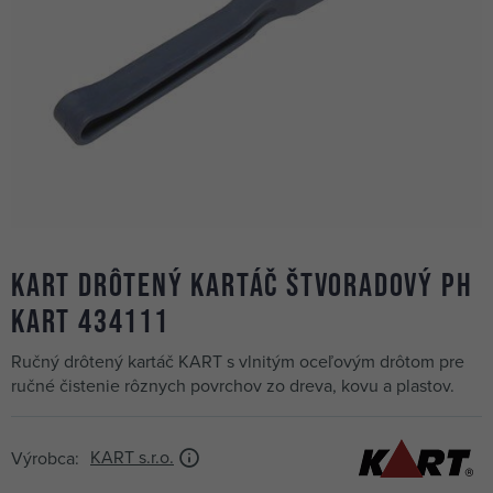
KART drôtený kartáč štvoradový PH
KART 434111
Ručný drôtený kartáč KART s vlnitým oceľovým drôtom pre
ručné čistenie rôznych povrchov zo dreva, kovu a plastov.
KART s.r.o.
Výrobca: