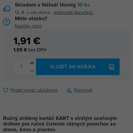
Skladom v Nářadí Hornig
10 ks
12. 8.
u vás doma -
možnosti doručení.
Máte otázku?
Napište nám!
1,91 €
1,55 €
bez DPH
VLOŽIŤ DO KOŠÍKA
Pridať medzi obľúbené
Porovnať
Ručný drôtený kartáč KART s vlnitým oceľovým
drôtom pre ručné čistenie rôznych povrchov zo
dreva, kovu a plastov.