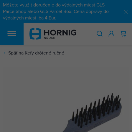
Môžete využiť doručenie do výdajných miest GLS
ParcelShop alebo GLS Parcel Box. Cena dopravy do
výdajných miest iba 4 Eur.
HĽADAŤ