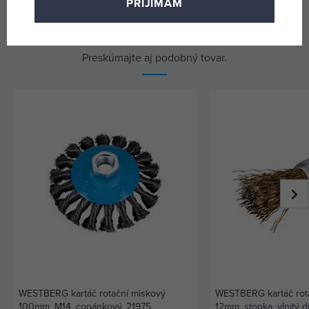
PRIJÍMAM
Alternatívne produkty
Preskúmajte aj podobný tovar.
WESTBERG kartáč rotační miskový
WESTBERG kartáč rot
100mm, M14, copánkový, 21975
12mm, stopka, vlnitý d