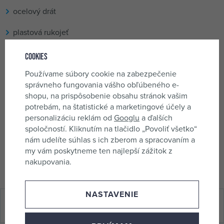
ocelový drát
plastová rukojeť
4 řady
Cookies
Používame súbory cookie na zabezpečenie
správneho fungovania vášho obľúbeného e-
shopu, na prispôsobenie obsahu stránok vašim
Obchodní parametry
potrebám, na štatistické a marketingové účely a
personalizáciu reklám od
Googlu
a ďalších
spoločností. Kliknutím na tlačidlo „Povoliť všetko“
Kód produktu
8819
nám udelíte súhlas s ich zberom a spracovaním a
my vám poskytneme ten najlepší zážitok z
EAN
8594010561061
nakupovania.
NASTAVENIE
Hodnotenie (0 x)