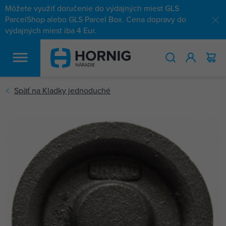
Môžete využiť doručenie do výdajných miest GLS
ParcelShop alebo GLS Parcel Box. Cena dopravy do
výdajných miest iba 4 Eur.
HĽADAŤ