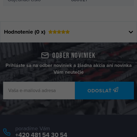
5,49 €
kladka liata 80mm
680061
skladom 6 ks
Hodnotenie (0 x)
6,77 €
kladka liata 90mm
680071
skladom 2 ks
Odber noviniek
Prihláste sa na odber noviniek a žiadna akcia ani novinka
Vám neutečie
ODOSLAŤ
poradíme Vám
+420 481 54 30 54