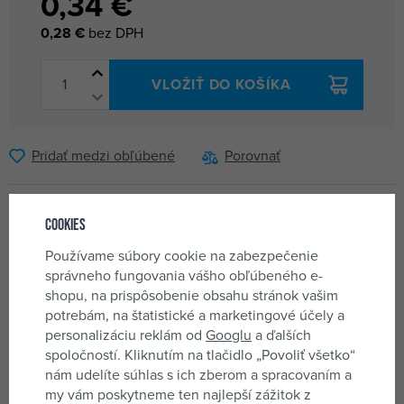
0,34 €
0,28 €
bez DPH
VLOŽIŤ DO KOŠÍKA
Pridať medzi obľúbené
Porovnať
Ďalších 5 variantov
Cookies
Používame súbory cookie na zabezpečenie
0,38 €
klinok kruhový 10mm
správneho fungovania vášho obľúbeného e-
564014
skladom 12 ks
shopu, na prispôsobenie obsahu stránok vašim
potrebám, na štatistické a marketingové účely a
personalizáciu reklám od
Googlu
a ďalších
0,43 €
klinok kruhový 13mm
spoločností. Kliknutím na tlačidlo „Povoliť všetko“
564016
skladom 10 ks
nám udelíte súhlas s ich zberom a spracovaním a
Kruhový klinok D8
my vám poskytneme ten najlepší zážitok z