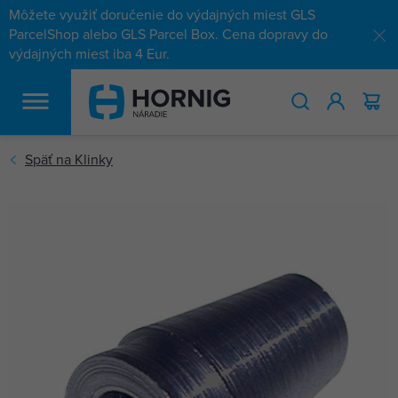
Môžete využiť doručenie do výdajných miest GLS
ParcelShop alebo GLS Parcel Box. Cena dopravy do
výdajných miest iba 4 Eur.
HĽADAŤ