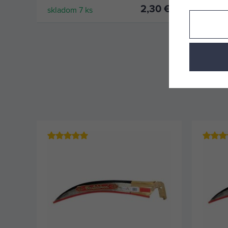
2,30 €
skladom 7 ks
sklado
KÚPIŤ