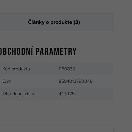
10,60 €
cm STANDARD
skladom 3 ks
Články o produkte (3)
9,32 €
cm STANDARD
skladom 2 ks
Obchodní parametry
Kód produktu
060839
EAN
8594013790048
Objednací číslo
447025