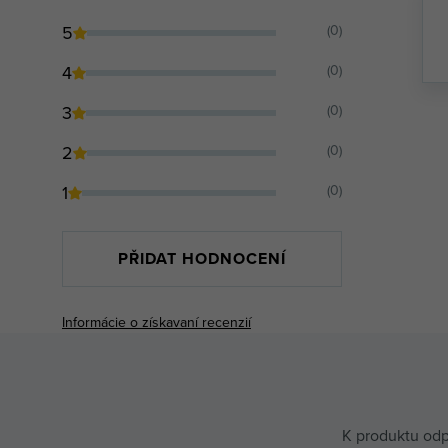
5
(0)
4
(0)
3
(0)
2
(0)
1
(0)
PŘIDAT HODNOCENÍ
Informácie o získavaní recenzií
K produktu odp