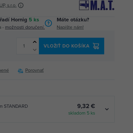
P, s.r.o.
řadí Hornig
5 ks
Máte otázku?
a -
možnosti doručení.
Napište nám!
VLOŽIŤ DO KOŠÍKA
bené
Porovnať
9,32 €
cm STANDARD
skladom 5 ks