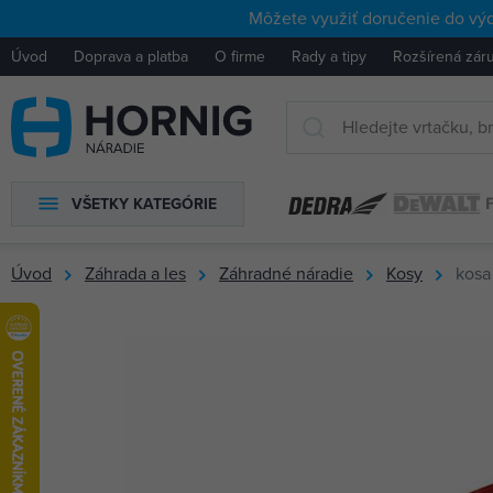
Môžete využiť doručenie do výd
Úvod
Doprava a platba
O firme
Rady a tipy
Rozšírená zár
VŠETKY KATEGÓRIE
Úvod
Záhrada a les
Záhradné náradie
Kosy
kos