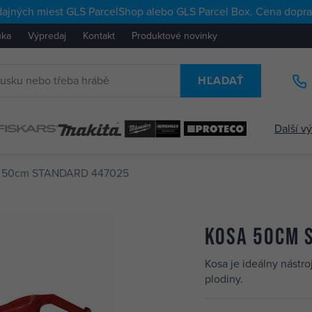
ajných miest GLS ParcelShop alebo GLS Parcel Box. Cena doprav
uka
Výpredaj
Kontakt
Produktové novinky
HĽADAŤ
Další v
a 50cm STANDARD 447025
kosa 50cm 
Kosa je ideálny nástr
plodiny.