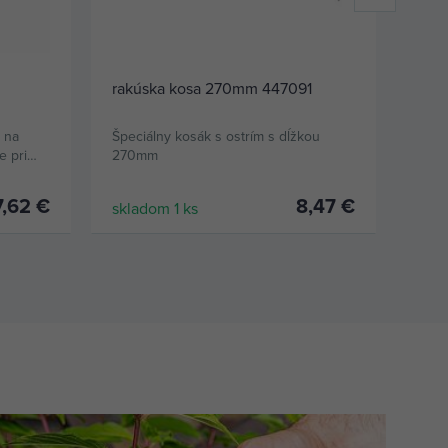
rakúska kosa 270mm 447091
kos
 na
Špeciálny kosák s ostrím s dĺžkou
Kosa
e pri
270mm
trávn
poľn
7,62 €
8,47 €
skladom 1 ks
skla
KÚPIŤ