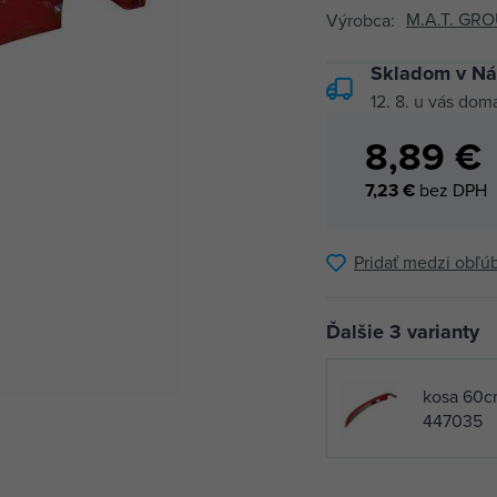
M.A.T. GROU
Výrobca:
Skladom v Ná
12. 8.
u vás dom
8,89 €
7,23 €
bez DPH
Pridať medzi obľú
Ďalšie 3 varianty
kosa 60
447035