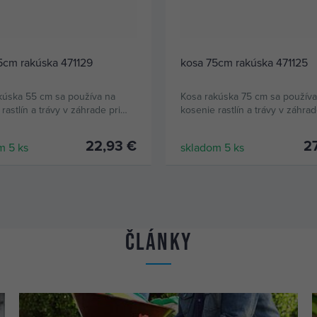
5cm rakúska 471129
kosa 75cm rakúska 471125
kúska 55 cm sa používa na
Kosa rakúska 75 cm sa používa
rastlín a trávy v záhrade pri
kosenie rastlín a trávy v záhrad
ome, chate či chalupe.
vašom dome, chate či chalupe.
22,93 €
2
m 5 ks
skladom 5 ks
KÚPIŤ
KÚPIŤ
Články