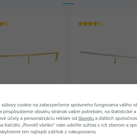
YROBENO V ČR
 súbory cookie na zabezpečenie správneho fungovania vášho 
 na kosu zahnutá -
Násada na kosu dvojrúčková
a prispôsobenie obsahu stránok vašim potrebám, na štatistické a
30398
buk 564039
vé účely a personalizáciu reklám od
Googlu
a ďalších spoločnost
 - násada na kosu z jaseňa
Násada na kosu (kosisko) mor
na tlačidlo „Povoliť všetko“ nám udelíte súhlas s ich zberom a sp
typu, dĺžka 170 cm
kytneme ten najlepší zážitok z nakupovania.