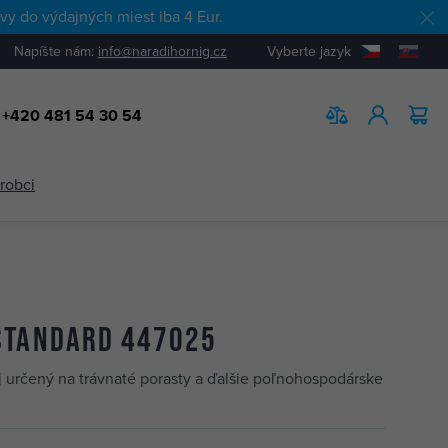
y do výdajných miest iba 4 Eur.
Napíšte nám:
info@naradihornig.cz
Vyberte jazyk
+420 481 54 30 54
HĽADAŤ
ýrobci
STANDARD 447025
oj určený na trávnaté porasty a ďalšie poľnohospodárske