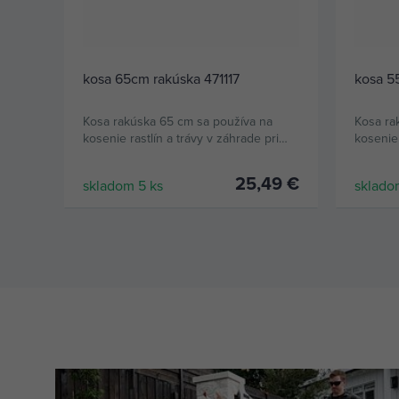
kosa 65cm rakúska 471117
kosa 5
Kosa rakúska 65 cm sa používa na
Kosa ra
kosenie rastlín a trávy v záhrade pri
kosenie 
vašom dome, chate či chalupe.
vašom d
25,49 €
skladom 5 ks
sklado
KÚPIŤ