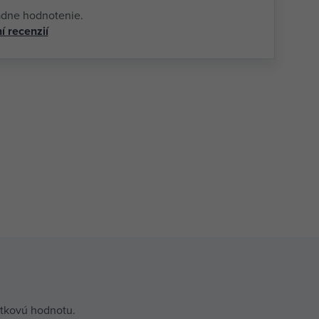
adne hodnotenie.
í recenzií
itkovú hodnotu.