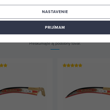
23,79 €
8
m 7 ks
skladom 1 ks
NASTAVENIE
KÚPIŤ
KÚPIŤ
PRIJÍMAM
Alternatívne produkty
Preskúmajte aj podobný tovar.