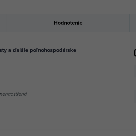
kosa 70
447045
Hodnotenie
kosa 80
447055
asty a ďalšie poľnohospodárske
 nenaostřená.