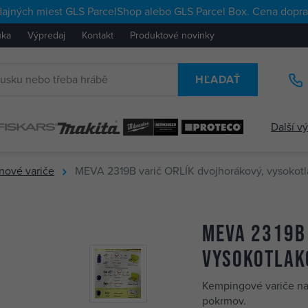
ajných miest GLS ParcelShop alebo GLS Parcel Box. Cena doprav
uka
Výpredaj
Kontakt
Produktové novinky
HĽADAŤ
Další v
nové variče
MEVA 2319B varič ORLÍK dvojhorákový, vysokotl
MEVA 2319B 
vysokotlako
Kempingové variče na 
pokrmov.