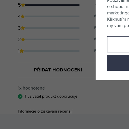
Používame
5
(1)
e-shopu, n
marketingo
4
(0)
Kliknutím 
my vám pos
3
(0)
2
(0)
1
(0)
PŘIDAT HODNOCENÍ
1x hodnotené
1 uživatel produkt doporučuje
Informácie o získavaní recenzií