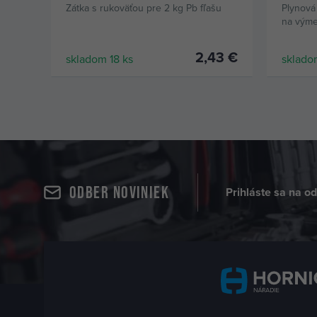
Zátka s rukoväťou pre 2 kg Pb fľašu
Plynová
na vým
2,43 €
skladom 18 ks
sklado
KÚPIŤ
Odber noviniek
Prihláste sa na o