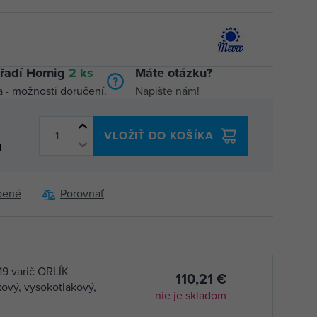
řadí Hornig
2 ks
Máte otázku?
a -
možnosti doručení.
Napište nám!
VLOŽIŤ DO KOŠÍKA
H
bené
Porovnať
9 varič ORLÍK
110,21 €
ový, vysokotlakový,
nie je skladom