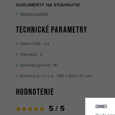
DOKUMENTY NA STIAHNUTIE
Návod k použití
Technické parametry
Výkon (kW) - 2,4
Váha (kg) - 2
Spotřeba (g/hod) - 90
Rozměry (š x h x v) - 490 x 290 x 70 mm
Hodnotenie
5 / 5
Cookies
Zor