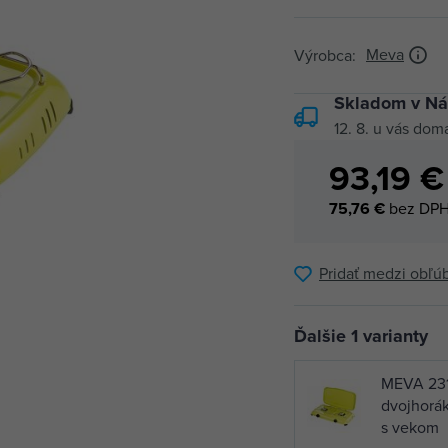
Meva
Výrobca:
Skladom v Ná
12. 8.
u vás dom
93,19 €
75,76 €
bez DP
Pridať medzi obľú
Ďalšie 1 varianty
MEVA 231
dvojhorák
s vekom