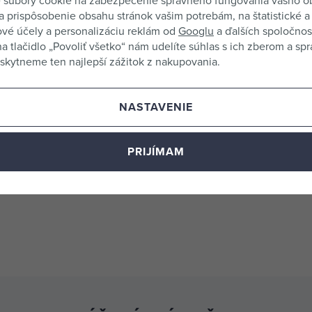
 súbory cookie na zabezpečenie správneho fungovania vášho 
a prispôsobenie obsahu stránok vašim potrebám, na štatistické a
vé účely a personalizáciu reklám od
Googlu
a ďalších spoločnost
Michal
13.3.2022
na tlačidlo „Povoliť všetko“ nám udelíte súhlas s ich zberom a sp
kytneme ten najlepší zážitok z nakupovania.
Líbí se
NASTAVENIE
Ucelny
PRIJÍMAM
Nahlásiť