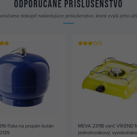
Odporúčané príslušenstvo
orúčame dokúpiť nasledujúce príslušenstvo, ktoré zvýši jeho úž
16 fľaša na propán-bután
MEVA 2311B varič VÍKEND M
0139
jednohorákový, vysokotlak