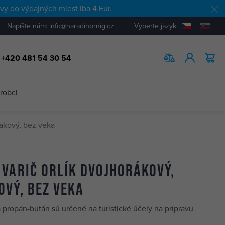
y do výdajných miest iba 4 Eur.
Napíšte nám:
info@naradihornig.cz
Vyberte jazyk
+420 481 54 30 54
HĽADAŤ
ýrobci
akový, bez veka
varič ORLÍK dvojhorákový,
vý, bez veka
propán-bután sú určené na turistické účely na prípravu