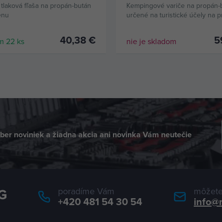
 tlaková fľaša na propán-bután
Kempingové variče na propán-
enu
určené na turistické účely na p
pokrmov.
40,38 €
5
m 22 ks
nie je skladom
KÚPIŤ
dber noviniek a žiadna akcia ani novinka Vám neutečie
poradíme Vám
môžete
+420 481 54 30 54
info@