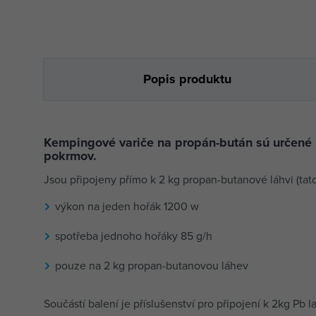
Popis produktu
Kempingové variče na propán-bután sú určené n
pokrmov.
Jsou připojeny přímo k 2 kg propan-butanové láhvi (tat
výkon na jeden hořák 1200 w
spotřeba jednoho hořáky 85 g/h
pouze na 2 kg propan-butanovou láhev
Součástí balení je příslušenství pro připojení k 2kg Pb la