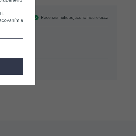
obľúbeného
í.
Recenzia nakupujúceho heureka.cz
racovaním a