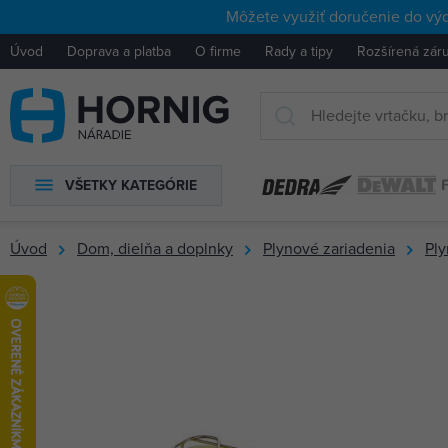
Môžete využiť doručenie do výd
Úvod
Doprava a platba
O firme
Rady a tipy
Rozšírená zár
VŠETKY KATEGÓRIE
Úvod
Dom, dielňa a doplnky
Plynové zariadenia
Ply