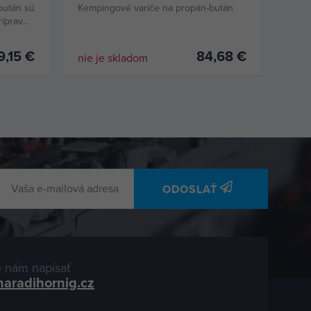
Pb fľaša
bután sú
Kempingové variče na propán-bután
rípravu
9,15 €
84,68 €
nie je skladom
ODOSLAŤ
 nám napísať
naradihornig.cz