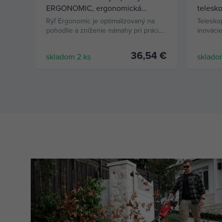
ERGONOMIC, ergonomická
telesko
násada s protišmykovým
Rýľ Ergonomic je optimalizovaný na
Telesko
povrchom
pohodlie a zníženie námahy pri práci.
inováci
Naostrená čepeľ je ideálna na
viac toh
prevzdušňovanie, miešanie a
36,54 €
skladom 2 ks
sklado
obracanie pôdy, prerezávanie koreňov
a rytie v kameňoch, hline a tvrdej pôde.
KÚPIŤ