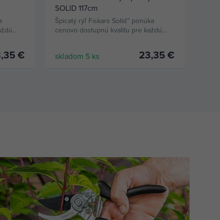
SOLID 117cm
a
Špicatý rýľ Fiskars Solid™ ponúka
Hrana
aždú
cenovo dostupnú kvalitu pre každú
urče
záhradu.
zemi
,35 €
23,35 €
skladom 5 ks
skla
KÚPIŤ