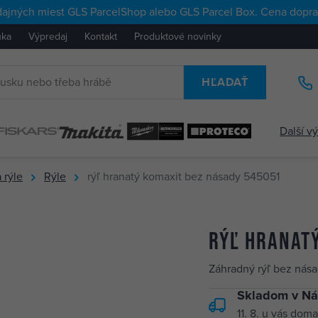
ajných miest GLS ParcelShop alebo GLS Parcel Box. Cena doprav
uka
Výpredaj
Kontakt
Produktové novinky
HĽADAŤ
Další v
 rýle
Rýle
rýľ hranatý komaxit bez násady 545051
rýľ hranat
Záhradný rýľ bez nás
Skladom v Ná
11. 8.
u vás doma