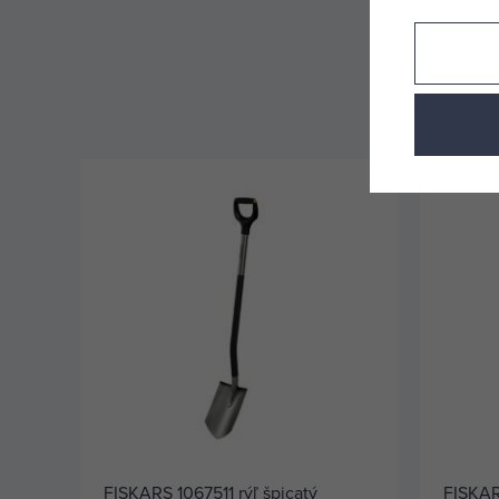
FISKARS 1067511 rýľ špicatý
FISKAR