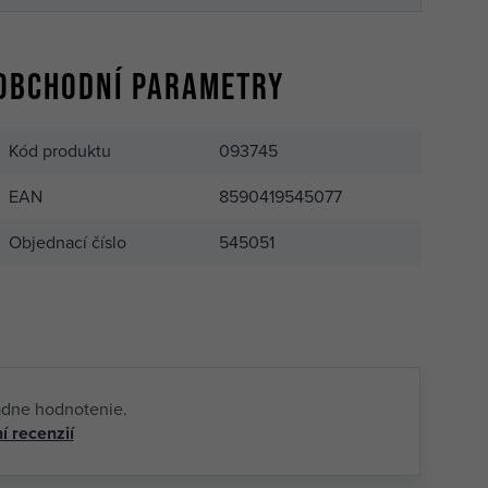
Obchodní parametry
Kód produktu
093745
EAN
8590419545077
Objednací číslo
545051
adne hodnotenie.
í recenzií