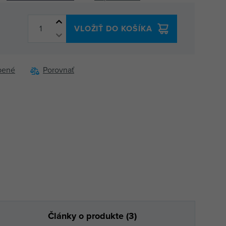
VLOŽIŤ DO KOŠÍKA
bené
Porovnať
Články o produkte (3)