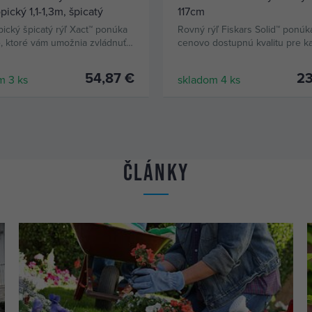
pický 1,1-1,3m, špicatý
117cm
pický špicatý rýľ Xact™ ponúka
Rovný rýľ Fiskars Solid™ ponúk
e, ktoré vám umožnia zvládnuť
cenovo dostupnú kvalitu pre k
o, čo máte radi.
záhradu.
54,87 €
23
m 3 ks
skladom 4 ks
KÚPIŤ
KÚPIŤ
Články