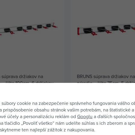
súprava držiakov na
BRUNS súprava držiakov na
 – lišta 100cm, 6 držiakov,
náradie – lišta 75cm, 5 drž
0A
5.07
ia kvalita od značkového
Najvyššia kvalita od značkovéh
: Systém Bruns dodrží, čo
výrobcu: Systém Bruns dodrží,
. Extrémne vysoká nosnosť; na
sľubuje. Extrémne vysoká nosn
 súbory cookie na zabezpečenie správneho fungovania vášho 
rístroja 10 kg. Maximálna
držiak prístroja 10 kg. Maximáln
a prispôsobenie obsahu stránok vašim potrebám, na štatistické a
26,33 €
22
m 1 ks
skladom 2 ks
 každej koľajnice 40 kg
nosnosť každej koľajnice 40 kg
vé účely a personalizáciu reklám od
Googlu
a ďalších spoločnost
na tlačidlo „Povoliť všetko“ nám udelíte súhlas s ich zberom a sp
KÚPIŤ
KÚPIŤ
kytneme ten najlepší zážitok z nakupovania.