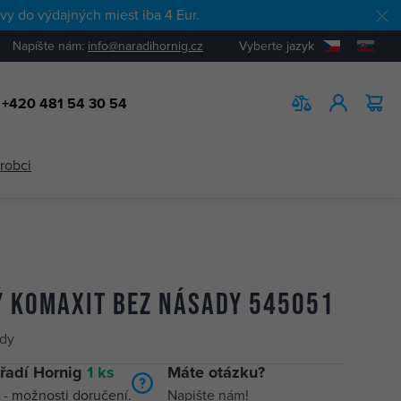
y do výdajných miest iba 4 Eur.
Napíšte nám:
info@naradihornig.cz
Vyberte jazyk
+420 481 54 30 54
HĽADAŤ
ýrobci
ý komaxit bez násady 545051
ady
řadí Hornig
1 ks
Máte otázku?
 -
možnosti doručení.
Napište nám!