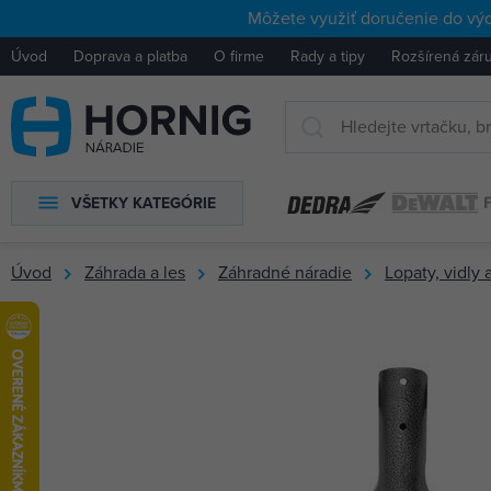
Môžete využiť doručenie do výd
Úvod
Doprava a platba
O firme
Rady a tipy
Rozšírená zár
VŠETKY KATEGÓRIE
Úvod
Záhrada a les
Záhradné náradie
Lopaty, vidly a