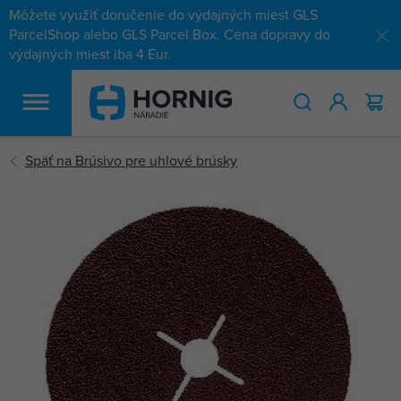
Môžete využiť doručenie do výdajných miest GLS
ParcelShop alebo GLS Parcel Box. Cena dopravy do
výdajných miest iba 4 Eur.
HĽADAŤ