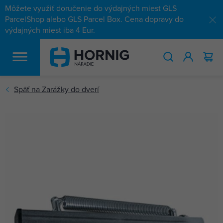
Môžete využiť doručenie do výdajných miest GLS
ParcelShop alebo GLS Parcel Box. Cena dopravy do
výdajných miest iba 4 Eur.
HĽADAŤ