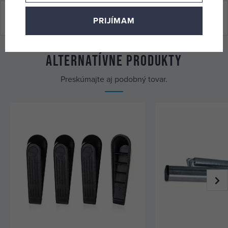
Hodnotenie (0 x)
PRIJÍMAM
Alternatívne produkty
Preskúmajte aj podobný tovar.