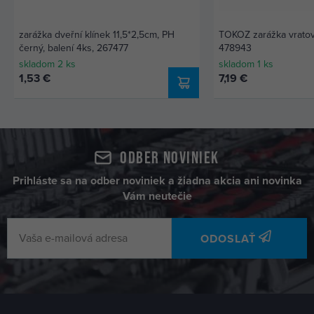
zarážka dveřní klínek 11,5*2,5cm, PH
TOKOZ zarážka vrat
černý, balení 4ks, 267477
478943
skladom 2 ks
skladom 1 ks
1,53 €
7,19 €
Odber noviniek
Prihláste sa na odber noviniek a žiadna akcia ani novinka
Vám neutečie
ODOSLAŤ