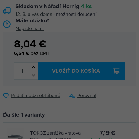
Skladom v Nářadí Hornig
4 ks
12. 8.
u vás doma -
možnosti doručení.
Máte otázku?
Napište nám!
8,04 €
6,54 €
bez DPH
VLOŽIŤ DO KOŠÍKA
Pridať medzi obľúbené
Porovnať
Ďalšie 1 varianty
7,19 €
TOKOZ zarážka vratová