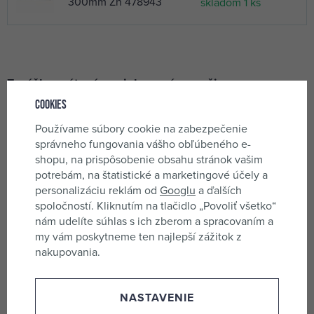
300mm Zn 478943
skladom 1 ks
Zarážka vrátová pozinkovaná s pružinou
Cookies
Délka: 400 mm
Používame súbory cookie na zabezpečenie
správneho fungovania vášho obľúbeného e-
shopu, na prispôsobenie obsahu stránok vašim
Obchodní parametry
potrebám, na štatistické a marketingové účely a
personalizáciu reklám od
Googlu
a ďalších
spoločností. Kliknutím na tlačidlo „Povoliť všetko“
Kód produktu
777148
nám udelíte súhlas s ich zberom a spracovaním a
EAN
8590714470029
my vám poskytneme ten najlepší zážitok z
nakupovania.
Objednací číslo
478945
NASTAVENIE