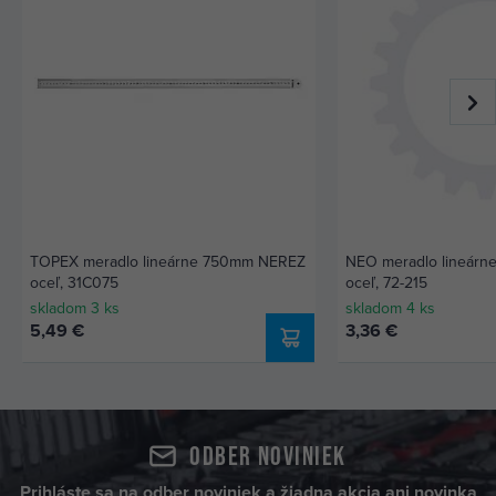
TOPEX meradlo lineárne 750mm NEREZ
NEO meradlo lineár
oceľ, 31C075
oceľ, 72-215
skladom 3 ks
skladom 4 ks
5,49 €
3,36 €
Odber noviniek
Prihláste sa na odber noviniek a žiadna akcia ani novinka