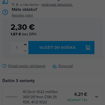
11. 8.
u vás doma -
možnosti doručení.
Máte otázku?
Napište nám!
2,30 €
1,87 €
bez DPH
VLOŽIŤ DO KOŠÍKA
Pridať medzi obľúbené
Porovnať
Ďalšie 3 varianty
4CZech 1022 měřítko
4,21 €
300*25*1mm ČSN 25
skladom 1 ks
1125, 4CZ-1022