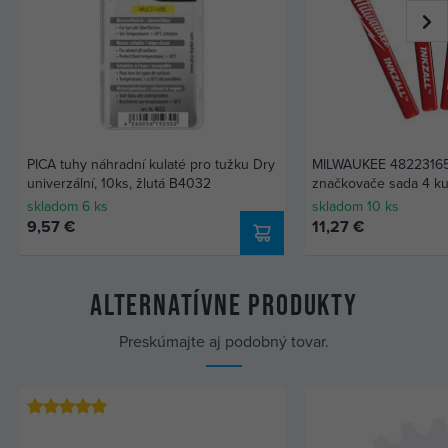
PICA tuhy náhradní kulaté pro tužku Dry
MILWAUKEE 48223165
univerzální, 10ks, žlutá B4032
značkovače sada 4 ku
1*červený, 1*modrý h
skladom 6 ks
skladom 10 ks
9,57 €
11,27 €
Alternatívne produkty
Preskúmajte aj podobný tovar.