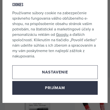
Cookies
Objednací číslo
4CZ-1017
Používame súbory cookie na zabezpečenie
správneho fungovania vášho obľúbeného e-
shopu, na prispôsobenie obsahu stránok vašim
potrebám, na štatistické a marketingové účely a
Hodnotenie (0 x)
personalizáciu reklám od
Googlu
a ďalších
spoločností. Kliknutím na tlačidlo „Povoliť všetko“
nám udelíte súhlas s ich zberom a spracovaním a
Odporúčané príslušenstvo
my vám poskytneme ten najlepší zážitok z
nakupovania.
K produktu odporúčame dokúpiť nasledujúce príslušenstvo,
ktoré zvýši jeho úžitkovú hodnotu.
NASTAVENIE
PRIJÍMAM