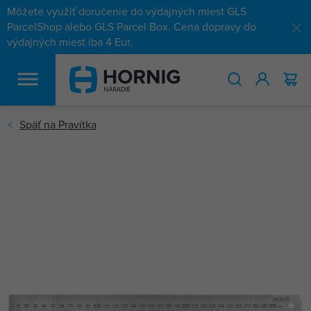
Môžete využiť doručenie do výdajných miest GLS
ParcelShop alebo GLS Parcel Box. Cena dopravy do
výdajných miest iba 4 Eur.
HĽADAŤ