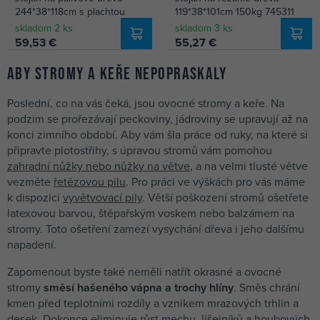
244*38*118cm s plachtou
119*38*101cm 150kg 745311
skladom 2 ks
skladom 3 ks
59,53 €
55,27 €
Aby stromy a keře nepopraskaly
Poslední, co na vás čeká, jsou ovocné stromy a keře. Na
podzim se prořezávají peckoviny, jádroviny se upravují až na
konci zimního období. Aby vám šla práce od ruky, na které si
připravte plotostřihy, s úpravou stromů vám pomohou
zahradní nůžky nebo nůžky na větve
, a na velmi tlusté větve
vezměte
řetězovou pilu
. Pro práci ve výškách pro vás máme
k dispozici
vyvětvovací pily
. Větší poškození stromů ošetřete
latexovou barvou, štěpařským voskem nebo balzámem na
stromy. Toto ošetření zamezí vysychání dřeva i jeho dalšímu
napadení.
Zapomenout byste také neměli natřít okrasné a ovocné
stromy
směsí hašeného vápna a trochy hlíny
. Směs chrání
kmen před teplotními rozdíly a vznikem mrazových trhlin a
desek. Dokonce eliminuje růst mechu, lišejníků a houbových