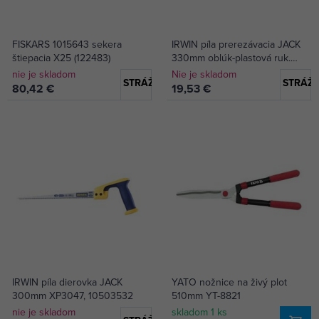
FISKARS 1015643 sekera
IRWIN píla prerezávacia JACK
štiepacia X25 (122483)
330mm oblúk-plastová ruk.
NA2072330
nie je skladom
Nie je skladom
STRÁŽIŤ DOSTUPNOSŤ
STRÁŽI
80,42 €
19,53 €
IRWIN píla dierovka JACK
YATO nožnice na živý plot
300mm XP3047, 10503532
510mm YT-8821
nie je skladom
skladom 1 ks