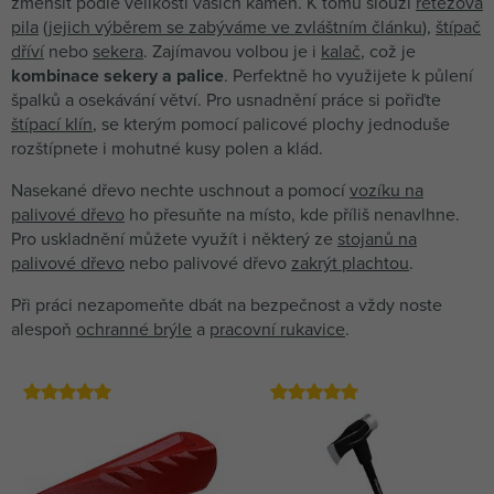
zmenšit podle velikosti vašich kamen. K tomu slouží
řetězová
pila
(
jejich výběrem se zabýváme ve zvláštním článku
),
štípač
dříví
nebo
sekera
. Zajímavou volbou je i
kalač
, což je
kombinace sekery a palice
. Perfektně ho využijete k půlení
špalků a osekávání větví. Pro usnadnění práce si pořiďte
štípací klín
, se kterým pomocí palicové plochy jednoduše
rozštípnete i mohutné kusy polen a klád.
Nasekané dřevo nechte uschnout a pomocí
vozíku na
palivové dřevo
ho přesuňte na místo, kde příliš nenavlhne.
Pro uskladnění můžete využít i některý ze
stojanů na
palivové dřevo
nebo palivové dřevo
zakrýt plachtou
.
Při práci nezapomeňte dbát na bezpečnost a vždy noste
alespoň
ochranné brýle
a
pracovní rukavice
.