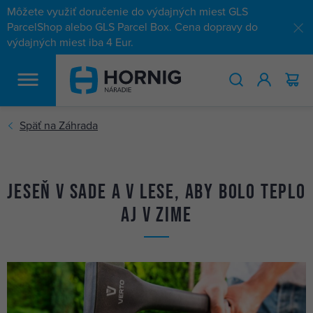
Môžete využiť doručenie do výdajných miest GLS
ParcelShop alebo GLS Parcel Box. Cena dopravy do
výdajných miest iba 4 Eur.
HĽADAŤ
Jeseň v sade a v lese, aby bolo teplo
aj v zime