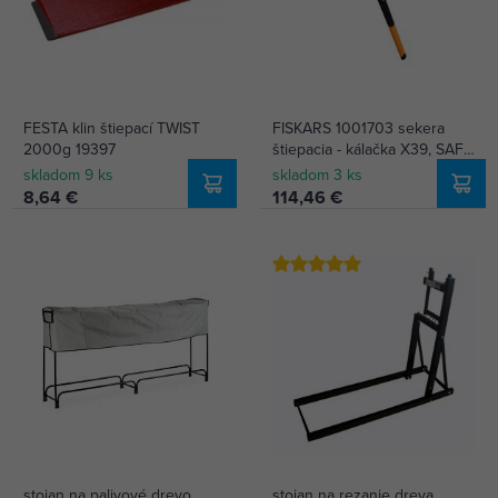
FESTA klin štiepací TWIST
FISKARS 1001703 sekera
2000g 19397
štiepacia - kálačka X39, SAFE
„T“
skladom 9 ks
skladom 3 ks
8,64 €
114,46 €
stojan na palivové drevo
stojan na rezanie dreva