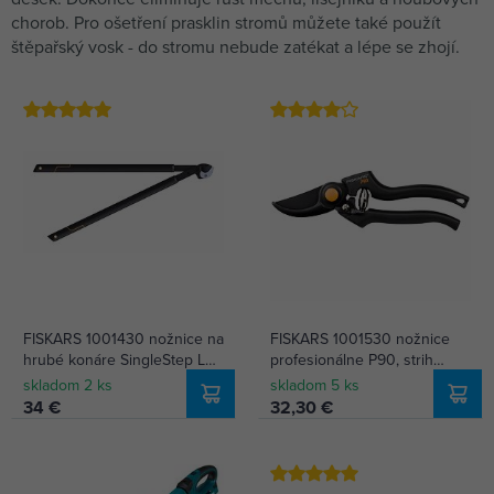
chorob. Pro ošetření prasklin stromů můžete také použít
štěpařský vosk - do stromu nebude zatékat a lépe se zhojí.
FISKARS 1001430 nožnice na
FISKARS 1001530 nožnice
hrubé konáre SingleStep L
profesionálne P90, strih
jednočepeľové (112450)
26mm (111960)
skladom 2 ks
skladom 5 ks
34 €
32,30 €