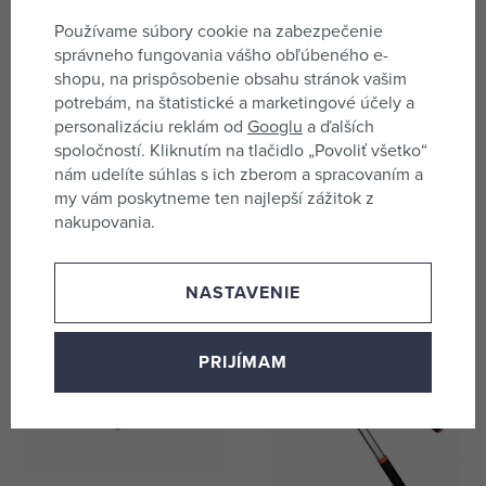
Používame súbory cookie na zabezpečenie
správneho fungovania vášho obľúbeného e-
shopu, na prispôsobenie obsahu stránok vašim
potrebám, na štatistické a marketingové účely a
personalizáciu reklám od
Googlu
a ďalších
spoločností. Kliknutím na tlačidlo „Povoliť všetko“
nám udelíte súhlas s ich zberom a spracovaním a
YATO nožnice na živý plot
PROTECO sekera 1000g
my vám poskytneme ten najlepší zážitok z
680-890mm YT-8824
Garden sklolaminátová násada
nakupovania.
10.83-1000
skladom 1 ks
nie je skladom
STRÁŽI
19,53 €
11,45 €
NASTAVENIE
PRIJÍMAM