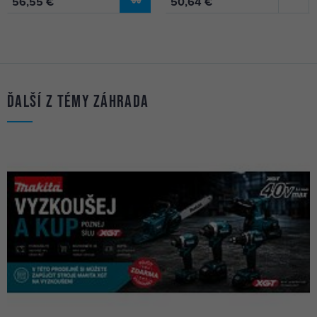
56,55 €
50,64 €
Ďalší z témy Záhrada