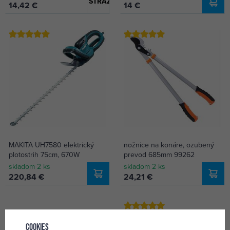
STRÁŽIŤ DOSTUPNOSŤ
14,42 €
14 €
MAKITA UH7580 elektrický
nožnice na konáre, ozubený
plotostrih 75cm, 670W
prevod 685mm 99262
skladom 2 ks
skladom 2 ks
220,84 €
24,21 €
Cookies