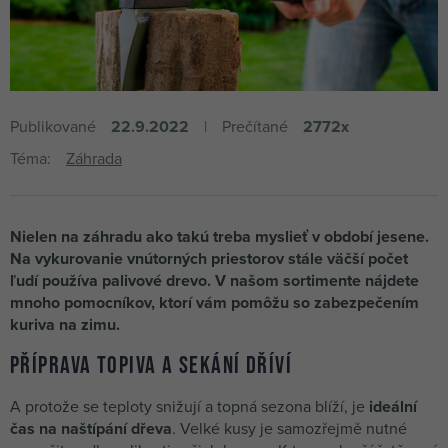
Publikované
22.9.2022
Prečítané
2772x
Téma:
Záhrada
Nielen na záhradu ako takú treba myslieť v období jesene.
Na vykurovanie vnútorných priestorov stále väčší počet
ľudí používa palivové drevo. V našom sortimente nájdete
mnoho pomocníkov, ktorí vám pomôžu so zabezpečením
kuriva na zimu.
Příprava topiva a sekání dříví
A protože se teploty snižují a topná sezona blíží, je
ideální
čas na naštípání dřeva
. Velké kusy je samozřejmě nutné