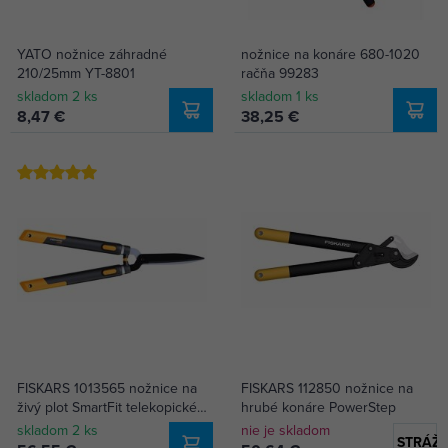
YATO nožnice záhradné
nožnice na konáre 680-1020
210/25mm YT-8801
račňa 99283
skladom 2 ks
skladom 1 ks
8,47 €
38,25 €
FISKARS 1013565 nožnice na
FISKARS 112850 nožnice na
živý plot SmartFit telekopické
hrubé konáre PowerStep
(114800)
skladom 2 ks
nie je skladom
STRÁŽI