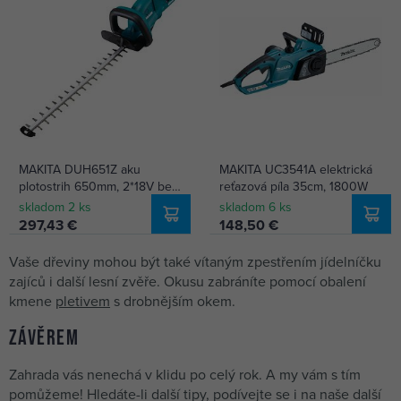
MAKITA DUH651Z aku
MAKITA UC3541A elektrická
plotostrih 650mm, 2*18V bez
reťazová píla 35cm, 1800W
batérie
skladom 2 ks
skladom 6 ks
297,43 €
148,50 €
Vaše dřeviny mohou být také vítaným zpestřením jídelníčku
zajíců i další lesní zvěře. Okusu zabráníte pomocí obalení
kmene
pletivem
s drobnějším okem.
Závěrem
Zahrada vás nenechá v klidu po celý rok. A my vám s tím
pomůžeme! Hledáte-li další tipy, podívejte se i na naše další