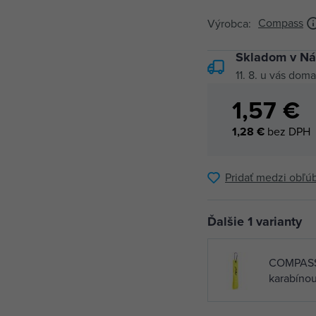
Compass
Výrobca:
Skladom v Ná
11. 8.
u vás doma
1,57 €
1,28 €
bez DPH
Pridať medzi obľú
Ďalšie 1 varianty
COMPASS r
karabíno