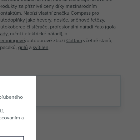
produkty za příznivé ceny díky mezinárodním
kontaktům. Nabízí vlastní značku Compass pro
autodoplňky jako
hevery
, nosiče, sněhové řetězy,
utokoberce či stěrače, profesionální nářadí
Yato
(
gola
sady
, ruční i elektrické nářadí), a
kempingové
/outdoorové zboží
Cattara
včetně stanů,
spacáků,
grilů
a
svítilen
.
adne hodnotenie.
í recenzií
obľúbeného
í.
racovaním a