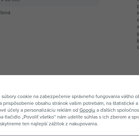
říbrná
a
Tento produkt zatiaľ nemá ži
Informácie o získavan
 súbory cookie na zabezpečenie správneho fungovania vášho 
a prispôsobenie obsahu stránok vašim potrebám, na štatistické a
vé účely a personalizáciu reklám od
Googlu
a ďalších spoločnost
na tlačidlo „Povoliť všetko“ nám udelíte súhlas s ich zberom a sp
kytneme ten najlepší zážitok z nakupovania.