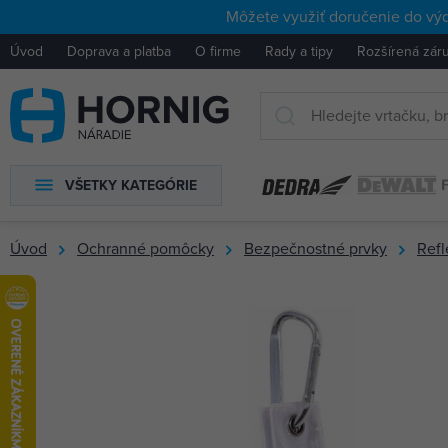
Môžete využiť doručenie do výd
Úvod
Doprava a platba
O firme
Rady a tipy
Rozšírená zár
VŠETKY KATEGÓRIE
Úvod
Ochranné pomôcky
Bezpečnostné prvky
Refl