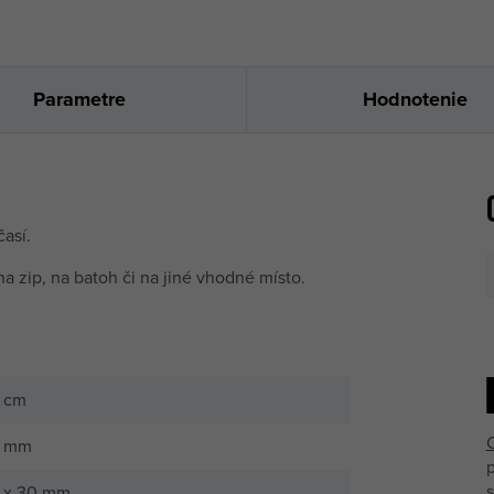
Parametre
Hodnotenie
časí.
na zip, na batoh či na jiné vhodné místo.
 cm
C
4 mm
s
 x 30 mm