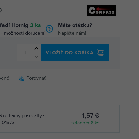
řadí Hornig
3 ks
Máte otázku?
 -
možnosti doručení.
Napište nám!
VLOŽIŤ DO KOŠÍKA
bené
Porovnať
1,57 €
eflexný pásik žltý s
u 01573
skladom 6 ks