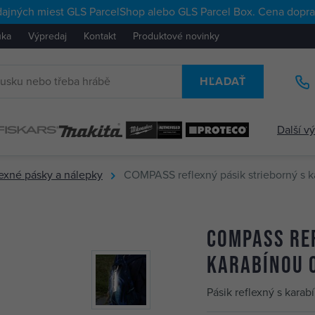
ajných miest GLS ParcelShop alebo GLS Parcel Box. Cena doprav
uka
Výpredaj
Kontakt
Produktové novinky
HĽADAŤ
Další v
exné pásky a nálepky
COMPASS reflexný pásik strieborný s 
COMPASS re
karabínou 
Pásik reflexný s karab