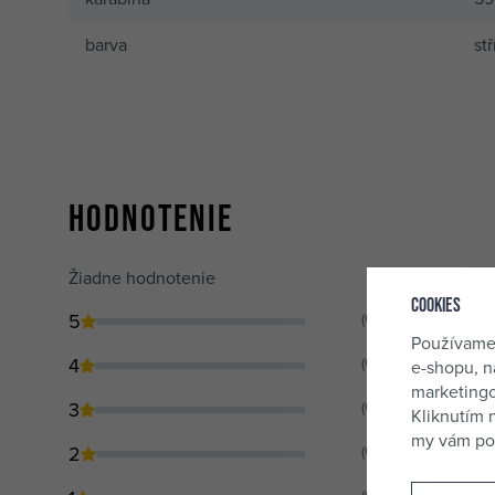
barva
st
Hodnotenie
Žiadne hodnotenie
Cookies
5
(0)
Používame
4
(0)
e-shopu, n
marketingo
3
(0)
Kliknutím 
my vám pos
2
(0)