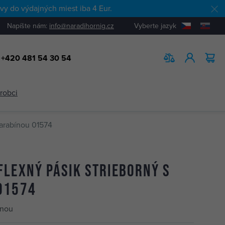
y do výdajných miest iba 4 Eur.
Napíšte nám:
info@naradihornig.cz
Vyberte jazyk
+420 481 54 30 54
HĽADAŤ
ýrobci
karabínou 01574
flexný pásik strieborný s
01574
ínou