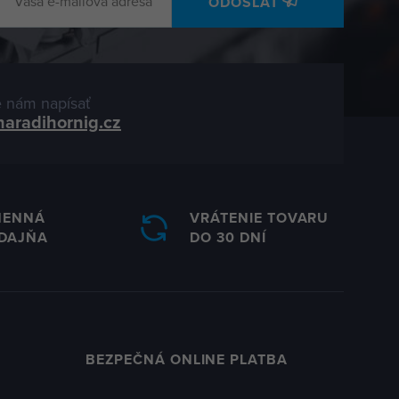
ODOSLAŤ
 nám napísať
naradihornig.cz
MENNÁ
VRÁTENIE TOVARU
DAJŇA
DO 30 DNÍ
BEZPEČNÁ ONLINE PLATBA