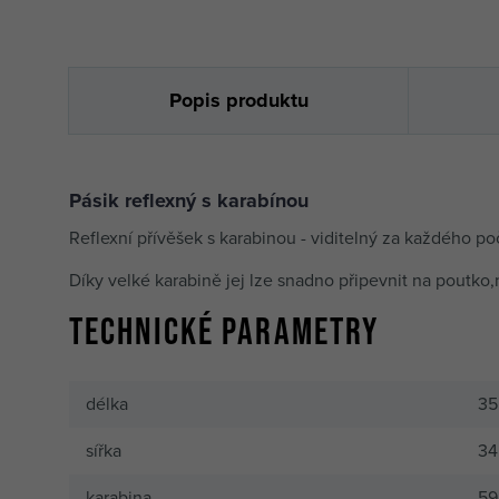
Popis produktu
Pásik reflexný s karabínou
Reflexní přívěšek s karabinou - viditelný za každého po
Díky velké karabině jej lze snadno připevnit na poutko,
Technické parametry
délka
35
sířka
3
karabina
59