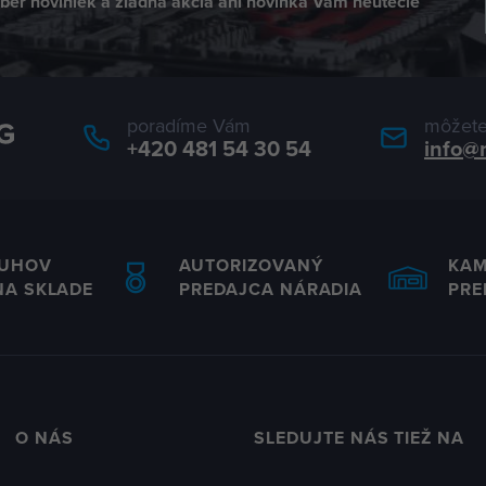
dber noviniek a žiadna akcia ani novinka Vám neutečie
poradíme Vám
môžete
+420 481 54 30 54
info@
RUHOV
AUTORIZOVANÝ
KA
NA SKLADE
PREDAJCA NÁRADIA
PRE
O NÁS
SLEDUJTE NÁS TIEŽ NA