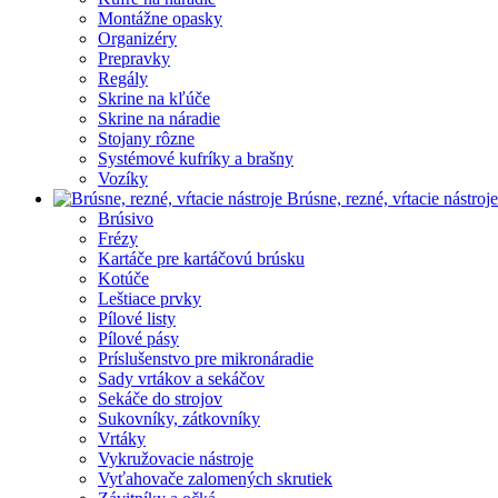
Montážne opasky
Organizéry
Prepravky
Regály
Skrine na kľúče
Skrine na náradie
Stojany rôzne
Systémové kufríky a brašny
Vozíky
Brúsne, rezné, vŕtacie nástroje
Brúsivo
Frézy
Kartáče pre kartáčovú brúsku
Kotúče
Leštiace prvky
Pílové listy
Pílové pásy
Príslušenstvo pre mikronáradie
Sady vrtákov a sekáčov
Sekáče do strojov
Sukovníky, zátkovníky
Vrtáky
Vykružovacie nástroje
Vyťahovače zalomených skrutiek