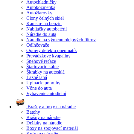
Autochladničky
Autokozmetika
Autožiarovky
Clony čelných skiel
Kanistre na benzín
Nabíjačky autobatérií
Náradie do auta
Náradie na výmenu olejových filtrov
Odlhčovače
Opravy defektu pneumatík
Prevádzkové kvapaliny
Snehové reťaze
Štartovacie káble
Škrabky na autosklá
Ťažné laná
Upínacie popruhy
Vône do auta
Vybavenie autodielní
Brašny a boxy na náradie
Batohy
Brašny na náradie
Držiaky na náradie
Boxy na spojovací materiál
Kufre na náradie