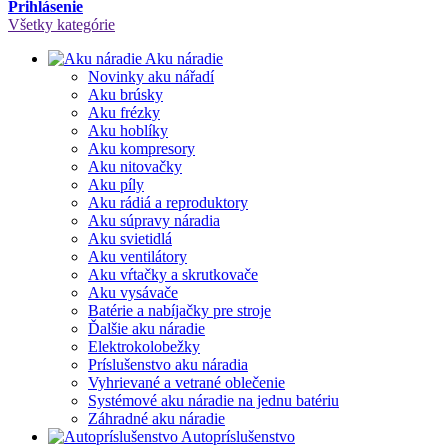
Prihlásenie
Všetky kategórie
Aku náradie
Novinky aku nářadí
Aku brúsky
Aku frézky
Aku hoblíky
Aku kompresory
Aku nitovačky
Aku píly
Aku rádiá a reproduktory
Aku súpravy náradia
Aku svietidlá
Aku ventilátory
Aku vŕtačky a skrutkovače
Aku vysávače
Batérie a nabíjačky pre stroje
Ďalšie aku náradie
Elektrokolobežky
Príslušenstvo aku náradia
Vyhrievané a vetrané oblečenie
Systémové aku náradie na jednu batériu
Záhradné aku náradie
Autopríslušenstvo