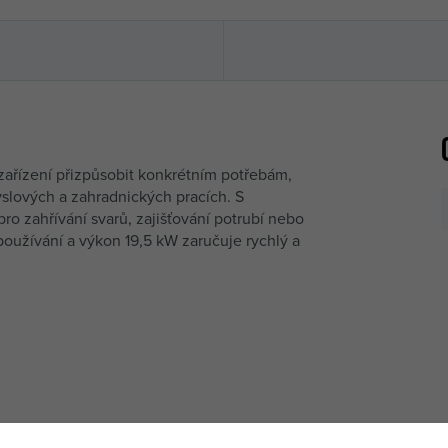
ařízení přizpůsobit konkrétním potřebám,
slových a zahradnických pracích. S
ro zahřívání svarů, zajišťování potrubí nebo
 používání a výkon 19,5 kW zaručuje rychlý a