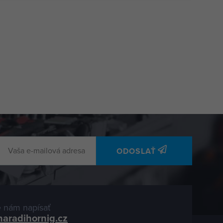
ODOSLAŤ
 nám napísať
naradihornig.cz