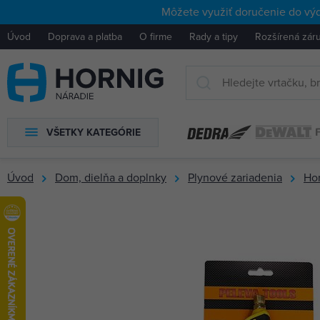
Môžete využiť doručenie do výd
Úvod
Doprava a platba
O firme
Rady a tipy
Rozšírená zár
VŠETKY KATEGÓRIE
Úvod
Dom, dielňa a doplnky
Plynové zariadenia
Ho