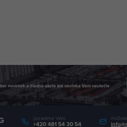
dber noviniek a žiadna akcia ani novinka Vám neutečie
poradíme Vám
môžete
+420 481 54 30 54
info@