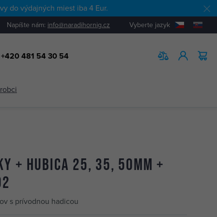
y do výdajných miest iba 4 Eur.
Napíšte nám:
info@naradihornig.cz
Vyberte jazyk
+420 481 54 30 54
HĽADAŤ
ýrobci
y + hubica 25, 35, 50mm +
02
ov s prívodnou hadicou