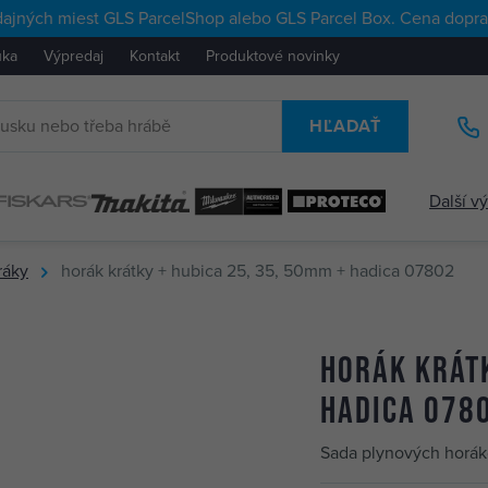
ajných miest GLS ParcelShop alebo GLS Parcel Box. Cena doprav
uka
Výpredaj
Kontakt
Produktové novinky
HĽADAŤ
Další v
ráky
horák krátky + hubica 25, 35, 50mm + hadica 07802
horák krátk
hadica 078
Sada plynových horák