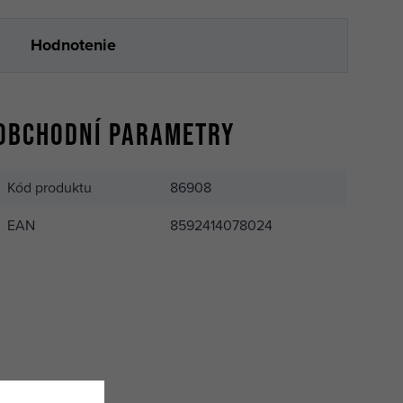
Hodnotenie
Obchodní parametry
Kód produktu
86908
EAN
8592414078024