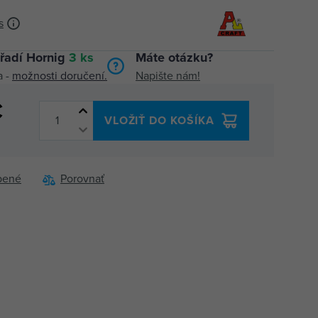
s
řadí Hornig
3 ks
Máte otázku?
a -
možnosti doručení.
Napište nám!
€
VLOŽIŤ DO KOŠÍKA
bené
Porovnať