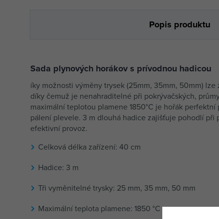
Popis produktu
Sada plynových horákov s prívodnou hadicou
íky možnosti výměny trysek (25mm, 35mm, 50mm) lze z
díky čemuž je nenahraditelné při pokrývačských, průmy
maximální teplotou plamene 1850°C je hořák perfektní p
pálení plevele. 3 m dlouhá hadice zajišťuje pohodlí při
efektivní provoz.
Celková délka zařízení: 40 cm
Hadice: 3 m
Tři vyměnitelné trysky: 25 mm, 35 mm, 50 mm
Maximální teplota plamene: 1850 °C