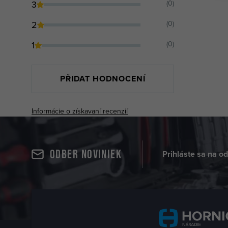
3
(0)
2
(0)
1
(0)
PŘIDAT HODNOCENÍ
Informácie o získavaní recenzií
Odber noviniek
Prihláste sa na o