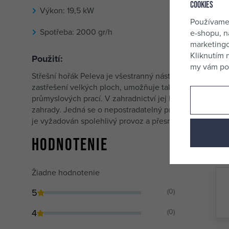
Cookies
Výkon: 19,5 kW
Používame
Spotřeba: 2000 gr/h
e-shopu, n
marketingo
Kliknutím 
Použití:
my vám pos
Střešní hořák Peleva je všestranný nástroj, který bude 
zastřešení velkých ploch, umožňuje také efektivní spal
průmyslových prací. V zahradnictví jej lze použít k vypal
zahrady. Jedná se o nepostradatelný produkt pro každ
je vyžadován spolehlivý provoz a přesnost.
Hodnotenie
Žiadne hodnotenie
5
(0)
4
(0)