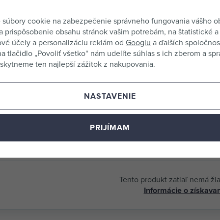
 súbory cookie na zabezpečenie správneho fungovania vášho 
a prispôsobenie obsahu stránok vašim potrebám, na štatistické a
vé účely a personalizáciu reklám od
Googlu
a ďalších spoločnost
na tlačidlo „Povoliť všetko“ nám udelíte súhlas s ich zberom a sp
kytneme ten najlepší zážitok z nakupovania.
fungovat v mnoha situacích. Ideální pro
ování silničních čar a provádění různých
ování plevele, zajišťujícího čistotu a estetiku
NASTAVENIE
ého pokrývače a také v každé domácnosti, kde
PRIJÍMAM
Tento produkt zatiaľ nemá ži
Informácie o získavan