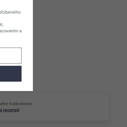
obľúbeného
í.
racovaním a
adne hodnotenie.
í recenzií