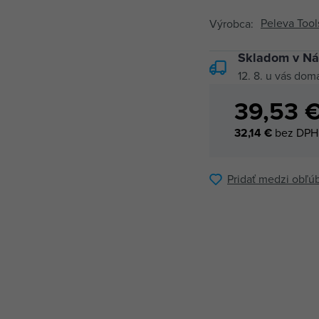
Peleva Tool
Výrobca:
Skladom v Ná
12. 8.
u vás dom
39,53 
32,14 €
bez DPH
Pridať medzi obľú