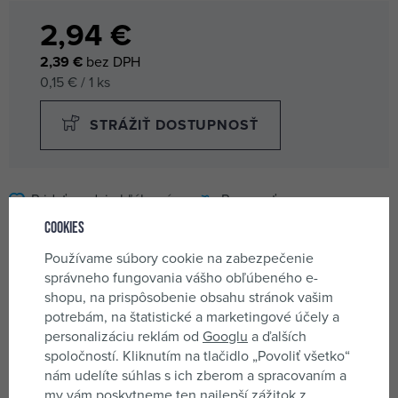
2,94 €
2,39 €
bez DPH
0,15 € / 1 ks
STRÁŽIŤ DOSTUPNOSŤ
Pridať medzi obľúbené
Porovnať
Cookies
Ďalších 5 variantov
Používame súbory cookie na zabezpečenie
správneho fungovania vášho obľúbeného e-
klinok drevo 150*25*25-
shopu, na prispôsobenie obsahu stránok vašim
2,47 €
1mm 8ks 963185 /
potrebám, na štatistické a marketingové účely a
skladom 4 ks
37200
personalizáciu reklám od
Googlu
a ďalších
spoločností. Kliknutím na tlačidlo „Povoliť všetko“
nám udelíte súhlas s ich zberom a spracovaním a
klinok drevo 55*20*6-
2,60 €
my vám poskytneme ten najlepší zážitok z
1mm 20ks 963181 /