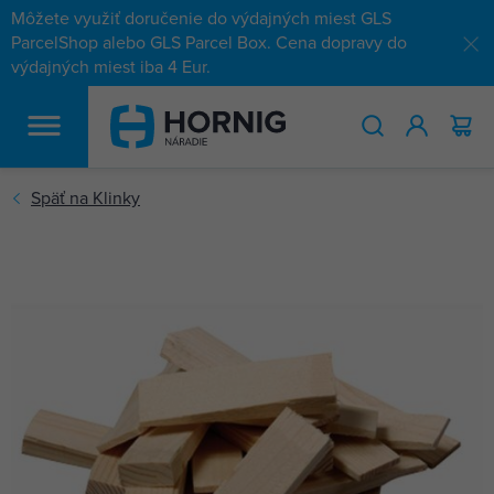
Môžete využiť doručenie do výdajných miest GLS
ParcelShop alebo GLS Parcel Box. Cena dopravy do
výdajných miest iba 4 Eur.
HĽADAŤ