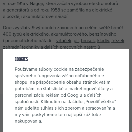
v roce 1915 v Nagoji, která začala výrobou elektromotorů
a generátorů a od roku 1958 se zaměřila na elektrické
a později akumulátorové nářadí.
Dnes vyrábí v 9 výrobních závodech po celém světě téměř
400 typů elektrického, akumulátorového, benzínového
i pneumatického nářadí –
vrtaček
,
pil
,
brusek
,
kladiv
,
frézek
,
zahradní techniky
a dalších pracovních nástrojů
i příslušenství.
Makita
je známá svým vývojem v oblasti
Cookies
bateriových strojů, především řadami
18V LXT
a
40V XGT
.
Používame súbory cookie na zabezpečenie
správneho fungovania vášho obľúbeného e-
shopu, na prispôsobenie obsahu stránok vašim
Hodnotenie (1 x)
potrebám, na štatistické a marketingové účely a
personalizáciu reklám od
Googlu
a ďalších
spoločností. Kliknutím na tlačidlo „Povoliť všetko“
Odporúčané príslušenstvo
nám udelíte súhlas s ich zberom a spracovaním a
my vám poskytneme ten najlepší zážitok z
K produktu odporúčame dokúpiť nasledujúce príslušenstvo,
nakupovania.
ktoré zvýši jeho úžitkovú hodnotu.