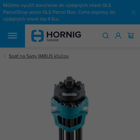
Môžete využiť doručenie do výdajných miest GLS
ParcelShop alebo GLS Parcel Box. Cena dopravy do
výdajných miest iba 4 Eur.
HĽADAŤ