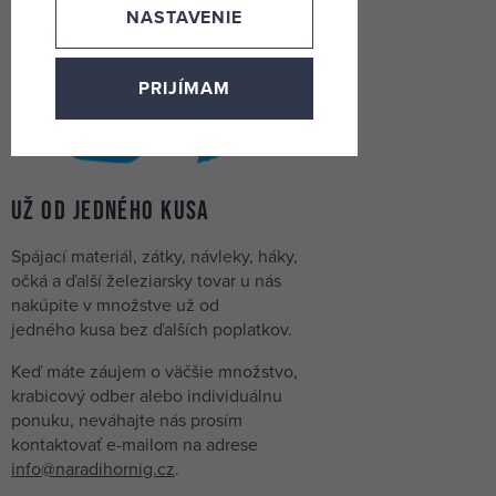
NASTAVENIE
PRIJÍMAM
Už od jedného kusa
Spájací materiál, zátky, návleky, háky,
očká a ďalší železiarsky tovar u nás
nakúpite v množstve už od
jedného kusa bez ďalších poplatkov.
Keď máte záujem o väčšie množstvo,
krabicový odber alebo individuálnu
ponuku, neváhajte nás prosím
kontaktovať e-mailom na adrese
info@naradihornig.cz
.