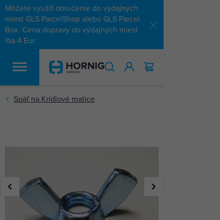
Môžete využiť doručenie do výdajných
miest GLS ParcelShop alebo GLS Parcel
Box. Cena dopravy do výdajných miest
iba 4 Eur.
HĽADAŤ