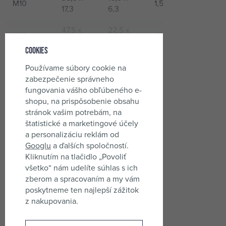
M10
1,5
Zn
17,3
6,3
47,5 x
22,5 x
M12
1,75
Zn
22,5
7,9
Cookies
ČÍTAŤ ĎALEJ
Používame súbory cookie na
zabezpečenie správneho
Obchodní parametry
fungovania vášho obľúbeného e-
shopu, na prispôsobenie obsahu
stránok vašim potrebám, na
Kód produktu
04090
štatistické a marketingové účely
EAN
8592945002079
a personalizáciu reklám od
Googlu
a ďalších spoločností.
Kliknutím na tlačidlo „Povoliť
všetko“ nám udelíte súhlas s ich
zberom a spracovaním a my vám
poskytneme ten najlepší zážitok
z nakupovania.