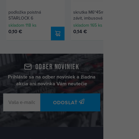
podložka poistná
skrutka M6*45mm čiastočný
STARLOCK 6
závit, imbusová zápustná
hlava 90° 10.9 Zn DIN 7991
skladom 118 ks
skladom 165 ks
0,10 €
0,14 €
Odber noviniek
Prihláste sa na odber noviniek a žiadna
akcia ani novinka Vám neutečie
ODOSLAŤ