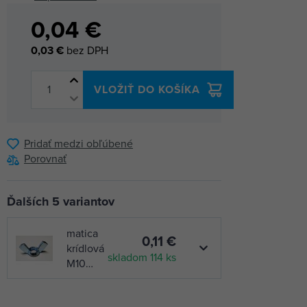
0,04 €
0,03 €
bez DPH
VLOŽIŤ DO KOŠÍKA
Pridať medzi obľúbené
Porovnať
Ďalších 5 variantov
matica
0,11 €
krídlová
skladom 114 ks
M10
Zn
matica
0,17 €