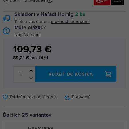
Milwaukee
Výrobca:
Skladom v Nářadí Hornig
2 ks
11. 8.
u vás doma -
možnosti doručení.
Máte otázku?
Napište nám!
109,73 €
89,21 €
bez DPH
VLOŽIŤ DO KOŠÍKA
Pridať medzi obľúbené
Porovnať
Ďalších 25 variantov
MILWAUKEE