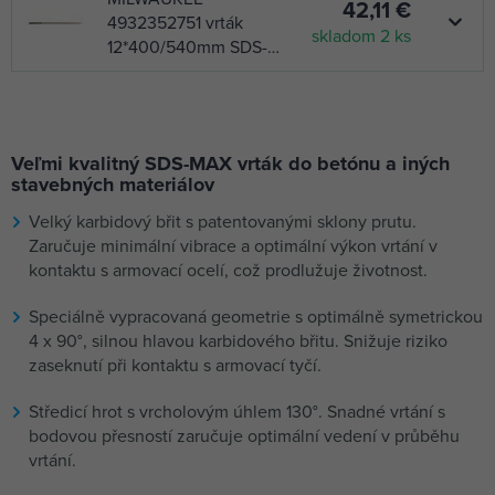
42,11 €
4932352751 vrták
skladom 2 ks
12*400/540mm SDS-
MAX štvorbritový
MILWAUKEE
47,64 €
4932352753 vrták
skladom 2 ks
14*400/540mm SDS-
Veľmi kvalitný SDS-MAX vrták do betónu a iných
MAX štvorbritový
stavebných materiálov
MILWAUKEE
51,59 €
Velký karbidový břit s patentovanými sklony prutu.
4932352757 vrták
skladom 2 ks
Zaručuje minimální vibrace a optimální výkon vrtání v
16*400/540mm SDS-
kontaktu s armovací ocelí, což prodlužuje životnost.
MAX štvorbritový
MILWAUKEE
71,03 €
Speciálně vypracovaná geometrie s optimálně symetrickou
4932352758
skladom 2 ks
4 x 90°, silnou hlavou karbidového břitu. Snižuje riziko
štvorbritový vrták
zaseknutí při kontaktu s armovací tyčí.
16*800/940mm SDS
MAX
MILWAUKEE
177,02 €
Středicí hrot s vrcholovým úhlem 130°. Snadné vrtání s
4932352759 vrták
bodovou přesností zaručuje optimální vedení v průběhu
skladom 1 ks
16*1180/1320mm SDS-
vrtání.
MAX štvorbritový