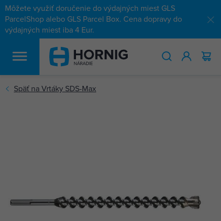
Môžete využiť doručenie do výdajných miest GLS
ParcelShop alebo GLS Parcel Box. Cena dopravy do
výdajných miest iba 4 Eur.
HĽADAŤ