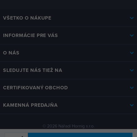
MAX štvorbritový
VŠETKO O NÁKUPE
INFORMÁCIE PRE VÁS
O NÁS
SLEDUJTE NÁS TIEŽ NA
CERTIFIKOVANÝ OBCHOD
KAMENNÁ PREDAJŇA
© 2026 Nářadí Hornig s.r.o.
Nastavenie cookies
Nahlásiť chybný obsah