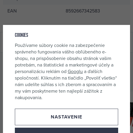
EAN
8592667342583
Cookies
Hodnotenie (0 x)
Používame súbory cookie na zabezpečenie
správneho fungovania vášho obľúbeného e-
shopu, na prispôsobenie obsahu stránok vašim
potrebám, na štatistické a marketingové účely a
Alternatívne produkty
personalizáciu reklám od
Googlu
a ďalších
spoločností. Kliknutím na tlačidlo „Povoliť všetko“
Preskúmajte aj podobný tovar.
nám udelíte súhlas s ich zberom a spracovaním a
my vám poskytneme ten najlepší zážitok z
nakupovania.
NASTAVENIE