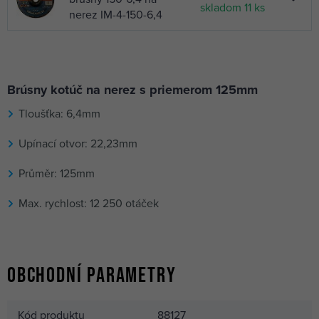
skladom 11 ks
nerez IM-4-150-6,4
NÁSTROJE CZ kotúč
6,76 €
brúsny na nerez 230*7
skladom 2 ks
IM-4-230-7,0
Brúsny kotúč na nerez s priemerom 125mm
NÁSTROJE CZ kotúč
Tloušťka: 6,4mm
1,79 €
brúsny
nie je skladom
Upínací otvor: 22,23mm
115*6,4*22,2mm na
nerez IM-4-115-6,4
Průměr: 125mm
Max. rychlost: 12 250 otáček
Obchodní parametry
Kód produktu
88127