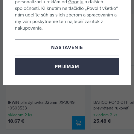
ktoré zvýši jeho úžitkovú hodnotu.
personalizáciu reklám od
Googlu
a ďalších
spoločností. Kliknutím na tlačidlo „Povoliť všetko“
nám udelíte súhlas s ich zberom a spracovaním a
my vám poskytneme ten najlepší zážitok z
nakupovania.
NASTAVENIE
PRIJÍMAM
IRWIN píla dyhovka 325mm XP3049,
BAHCO PC-10-DTF píl
10503533
prevrátená rukoväť
skladom 2 ks
skladom 2 ks
18,67 €
25,48 €