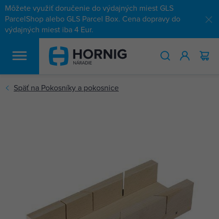
Môžete využiť doručenie do výdajných miest GLS
ParcelShop alebo GLS Parcel Box. Cena dopravy do
výdajných miest iba 4 Eur.
HĽADAŤ