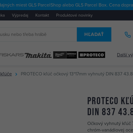
ajných miest GLS ParcelShop alebo GLS Parcel Box. Cena doprav
uka
Výpredaj
Kontakt
Produktové novinky
HĽADAŤ
Další v
kľúče
PROTECO kľúč očkový 13*17mm vyhnutý DIN 837 43.8-
PROTECO kľ
DIN 837 43.
Očkový vyhnutý kľúč 7
chróm-vanádiovej oce