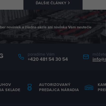
ĎALŠIE ČLÁNKY
dber noviniek a žiadna akcia ani novinka Vám neutečie
poradíme Vám
môžete
+420 481 54 30 54
info@
RUHOV
AUTORIZOVANÝ
KA
NA SKLADE
PREDAJCA NÁRADIA
PRE