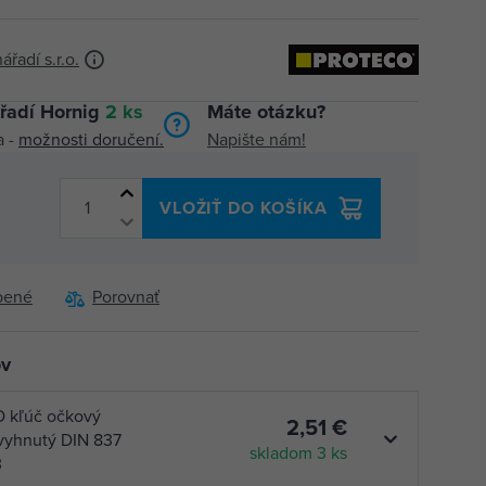
adí s.r.o.
řadí Hornig
2 ks
Máte otázku?
a -
možnosti doručení.
Napište nám!
VLOŽIŤ DO KOŠÍKA
bené
Porovnať
ov
 kľúč očkový
2,51 €
vyhnutý DIN 837
skladom 3 ks
3