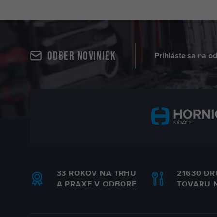
Odber noviniek
Prihláste sa na o
33 ROKOV NA TRHU
21630 D
A PRAXE V ODBORE
TOVARU 