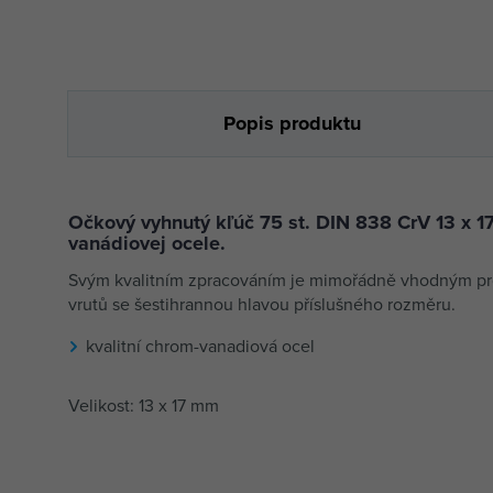
Popis produktu
Očkový vyhnutý kľúč 75 st. DIN 838 CrV 13 x 17
vanádiovej ocele.
Svým kvalitním zpracováním je mimořádně vhodným pro
vrutů se šestihrannou hlavou příslušného rozměru.
kvalitní chrom-vanadiová ocel
Velikost: 13 x 17 mm