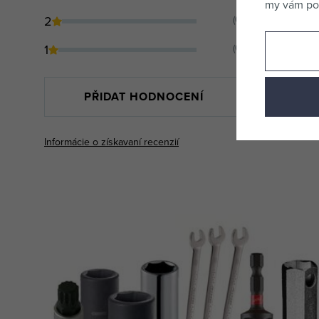
my vám pos
2
(0)
1
(0)
PŘIDAT HODNOCENÍ
Informácie o získavaní recenzií