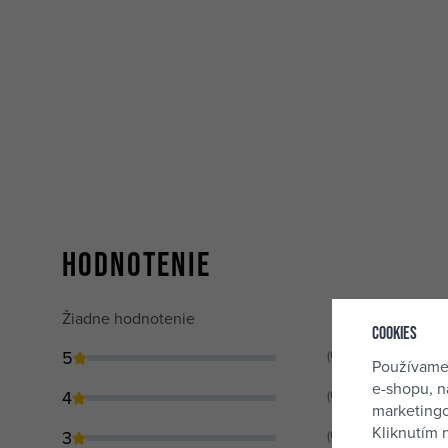
Hodnotenie
Žiadne hodnotenie
Cookies
5
(0)
Používame
e-shopu, n
4
(0)
marketingo
Kliknutím 
3
(0)