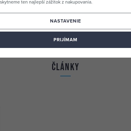
kytneme ten najlepší zážitok z nakupovania.
PROTECO
13*16mm 
NASTAVENIE
43.8-13*1
PROTECO
PRIJÍMAM
19*22mm 
43.8-19*2
Články
PROTECO
24*27mm 
43.8-24*