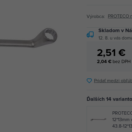
PROTECO nář
Výrobca:
Skladom v Ná
12. 8.
u vás dom
2,51 €
2,04 €
bez DPH
Pridať medzi obľú
Ďalších 14 variant
PROTECO
12*13mm 
43.8-12*1