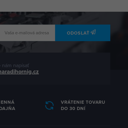
ODOSLAŤ
 nám napísať
naradihornig.cz
MENNÁ
VRÁTENIE TOVARU
DAJŇA
DO 30 DNÍ