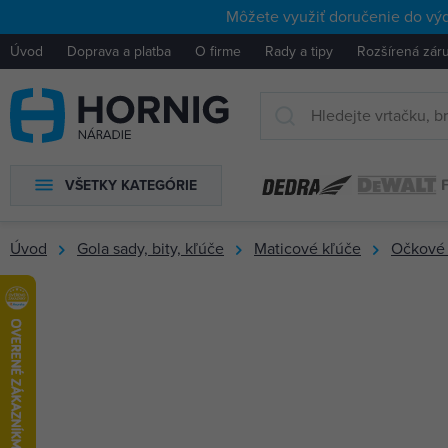
Môžete využiť doručenie do výd
Úvod
Doprava a platba
O firme
Rady a tipy
Rozšírená zár
VŠETKY KATEGÓRIE
Úvod
Gola sady, bity, kľúče
Maticové kľúče
Očkové 