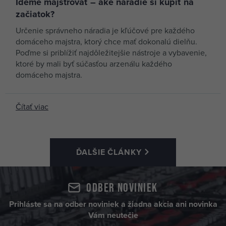
PROTECO pílový kotúč
Ideme majstrovať – aké náradie si kúpiť na
23,79 €
300mm*30mm 96 WZ
začiatok?
skladom 1 ks
HM 42.09-PK300-96
Určenie správneho náradia je kľúčové pre každého
domáceho majstra, ktorý chce mať dokonalú dielňu.
PROTECO pilový
16,98 €
Poďme si priblížiť najdôležitejšie nástroje a vybavenie,
kotouč
skladom 3 ks
ktoré by mali byť súčasťou arzenálu každého
305mm*3,2mm*30mm
domáceho majstra.
40 WZ HM + redukce
30/20mm 42.09-
PROTECO pilový
21,23 €
PK305-40
kotouč
Čítať viac
skladom 3 ks
305mm*3,2mm*30mm
96 WZ HM + redukce
30/20mm 42.09-
PROTECO pilový
27,19 €
PK305-96
kotouč
ĎALŠIE ČLÁNKY
skladom 2 ks
350mm*3,2mm*30mm
96 WZ HM 42.09-
PK350-96
Odber noviniek
Prihláste sa na odber noviniek a žiadna akcia ani novinka
Vám neutečie