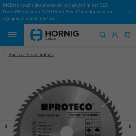
Môžete využiť doručenie do výdajných miest GLS
ParcelShop alebo GLS Parcel Box. Cena dopravy do
výdajných miest iba 4 Eur.
HĽADAŤ