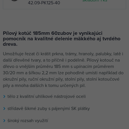
skladom 1 ks
42.09-PK125-40
PROTECO pílový kotúč
4,21 €
140mm*2.0mm*20mm
skladom 3 ks
30 WZ HM 42.09-
Pílový kotúč 185mm 60zubov je vynikajúci
PK140-30
pomocník na kvalitné delenie mäkkého aj tvrdého
PROTECO pílový kotúč
dreva.
4,21 €
160mm*2,2mm*20mm
skladom 3 ks
Umožňuje řezat či krátit prkna, trámy, hranoly, palubky, latě i
16 WZ HM 42.09-
další dřevěné tvary, a to příčně i podélně. Pilový kotouč na
PK160-16
dřevo o vnějším průměru 185 mm s upínacím průměrem
PROTECO pílový kotúč
5,49 €
30/20 mm a šířkou 2,2 mm lze pohodlně umísti například do
160mm*2.2mm*20mm
skladom 3 ks
okružní pily, ruční okružní pily, stolní pily, stolní kotoučové
24 WZ HM 42.09-
pily a mnoha dalších k tomu určených pil.
PK160-24
PROTECO pílový kotúč
tělo z kvalitní uhlíkové nástrojové oceli
5,91 €
160mm*2.2mm*20mm
skladom 3 ks
36 WZ HM 42.09-
střídavě šikmé zuby s pájenými SK plátky
PK160-36
široký rozsah využití
PROTECO pílový kotúč
6,77 €
160mm*2.2mm*20mm