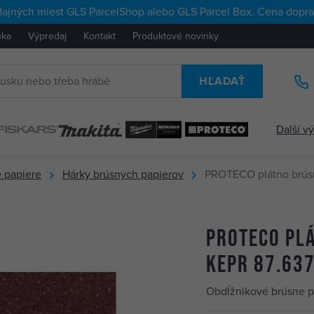
ajných miest GLS ParcelShop alebo GLS Parcel Box. Cena doprav
uka
Výpredaj
Kontakt
Produktové novinky
HĽADAŤ
Další v
 papiere
Hárky brúsnych papierov
PROTECO plátno brú
PROTECO pl
KEPR 87.63
Obdĺžnikové brúsne pl