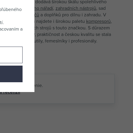
PROTECO a dnes dodává širokou škálu spolehlivého
plátno brúsne
0,60 €
vercajku" –
ručního nářadí
,
zahradních nástrojů
, sad
obľúbeného
0*280mm KEPR
Nie je skladom
rysek,
postřikovačů
a doplňků pro dílnu i zahradu. V
0
ašem sortimentu najdete i širokou paletu
kompresorů
,
í.
ku nářadí
a dalších strojů s touto značkou. S důrazem
racovaním a
plátno brúsne
0,51 €
a dostupné ceny, praktičnost a českou kvalitu se stala
0*280mm KEPR
blíbenou mezi kutily, řemeslníky i profesionály.
nie je skladom
0
plátno brúsne
0,51 €
0*280mm KEPROVÉ
nie je skladom
80
plátno brúsne K80
 textové hodnotenie.
0,60 €
m KEPR 87.637-
í recenzií
nie je skladom