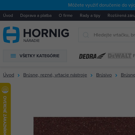
Môžete využiť doručenie do výd
Úvod
Doprava a platba
O firme
Rady a tipy
Rozšírená zár
VŠETKY KATEGÓRIE
Úvod
Brúsne, rezné, vŕtacie nástroje
Brúsivo
Brúsne