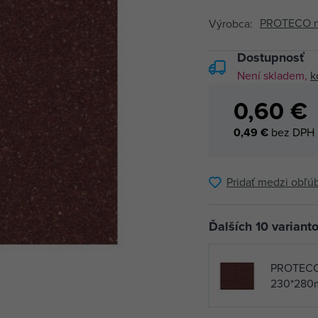
PROTECO nář
Výrobca:
Dostupnosť
Není skladem,
k
0,60 €
0,49 €
bez DPH
Pridať medzi obľú
Ďalších 10 variant
PROTECO 
230*280m