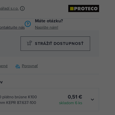
adí s.r.o.
Máte otázku?
ontaktujte nás
Napište nám!
STRÁŽIŤ DOSTUPNOSŤ
bené
Porovnať
ov
0,51 €
plátno brúsne K100
m KEPR 87.637-100
skladom 6 ks