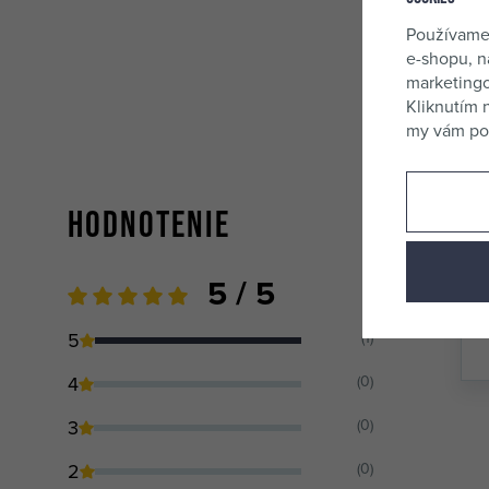
Používame
e-shopu, n
marketingo
Kliknutím 
my vám pos
Hodnotenie
5 / 5
5
(1)
4
(0)
3
(0)
2
(0)