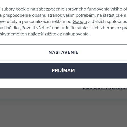
PROTECO 
"
 súbory cookie na zabezpečenie správneho fungovania vášho 
K120 23
t
a prispôsobenie obsahu stránok vašim potrebám, na štatistické a
87.637-12
n
vé účely a personalizáciu reklám od
Googlu
a ďalších spoločnost
a
na tlačidlo „Povoliť všetko“ nám udelíte súhlas s ich zberom a sp
PROTECO 
n
kytneme ten najlepší zážitok z nakupovania.
K180 23
o
87.637-18
NASTAVENIE
PROTECO 
K280 23
87.637-2
PRIJÍMAM
PROTECO 
Tento produkt zatiaľ nemá žiadne
230*280m
Informácie o získavan
080