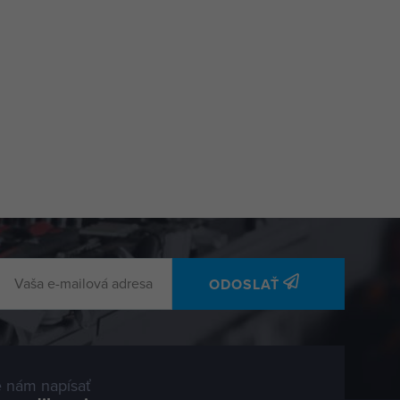
ODOSLAŤ
 nám napísať