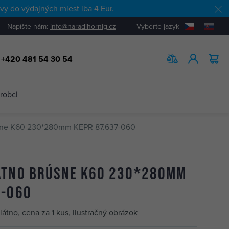
y do výdajných miest iba 4 Eur.
Napíšte nám:
info@naradihornig.cz
Vyberte jazyk
+420 481 54 30 54
HĽADAŤ
ýrobci
sne K60 230*280mm KEPR 87.637-060
átno brúsne K60 230*280mm
7-060
átno, cena za 1 kus, ilustračný obrázok