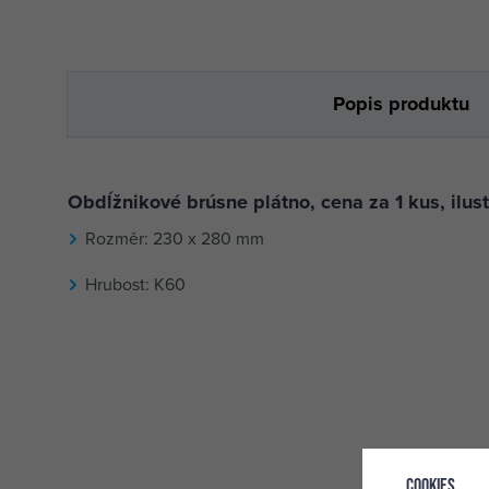
Popis produktu
Obdĺžnikové brúsne plátno, cena za 1 kus, ilus
Rozměr: 230 x 280 mm
Hrubost: K60
Cookies