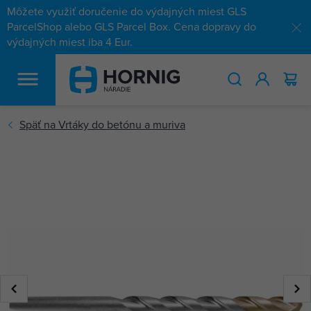
Môžete využiť doručenie do výdajných miest GLS
ParcelShop alebo GLS Parcel Box. Cena dopravy do
výdajných miest iba 4 Eur.
HĽADAŤ