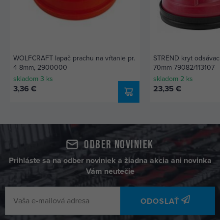
WOLFCRAFT lapač prachu na vŕtanie pr.
STREND kryt odsávací
4-8mm, 2900000
70mm 79082/113107
skladom 3 ks
skladom 2 ks
3,36 €
23,35 €
Odber noviniek
Prihláste sa na odber noviniek a žiadna akcia ani novinka
Vám neutečie
ODOSLAŤ