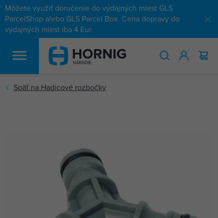
Môžete využiť doručenie do výdajných miest GLS
ParcelShop alebo GLS Parcel Box. Cena dopravy do
výdajných miest iba 4 Eur.
HĽADAŤ