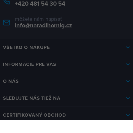
+420 481 54 30 54
môžete nám napísať
info@naradihornig.cz
VŠETKO O NÁKUPE
INFORMÁCIE PRE VÁS
O NÁS
SLEDUJTE NÁS TIEŽ NA
CERTIFIKOVANÝ OBCHOD
KAMENNÁ PREDAJŇA