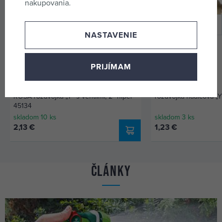
nakupovania.
NASTAVENIE
PRIJÍMAM
ROSA rozdvojka „Y“ s ventilmi, 2* nipel
rozdvojka hadicová „
45134
skladom 10 ks
skladom 3 ks
2,13 €
1,23 €
Články