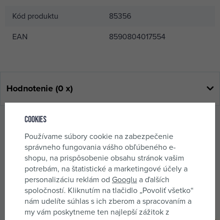
Kód produktu
85356
EAN
8590804017554
Hodnotenie (0 x)
Cookies
Alternatívne produkty
Používame súbory cookie na zabezpečenie
správneho fungovania vášho obľúbeného e-
Preskúmajte aj podobný tovar.
shopu, na prispôsobenie obsahu stránok vašim
potrebám, na štatistické a marketingové účely a
personalizáciu reklám od
Googlu
a ďalších
spoločností. Kliknutím na tlačidlo „Povoliť všetko“
nám udelíte súhlas s ich zberom a spracovaním a
my vám poskytneme ten najlepší zážitok z