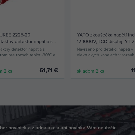
UKEE 2225-20
YATO zkoušečka napětí ind
taktný detektor napätia s
12-1000V, LCD displej, YT-
vým teplomerom, CAT IV
aktný detektor napätia s
Navrženo pro detekci napětí v
, 2*AAA
rom pre rozsah teplôt -30°C až
elektrických kabelech v rozsah
1000V. Kromě toho vám umožň
provést test kontinuity kabelu.
61,71 €
1
m 2 ks
skladom 2 ks
KÚPIŤ
KÚPIŤ
dber noviniek a žiadna akcia ani novinka Vám neutečie