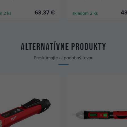
strihanie než s kompaktnými
mi na káble
63,37 €
43
m 2 ks
skladom 2 ks
KÚPIŤ
KÚPIŤ
Alternatívne produkty
Preskúmajte aj podobný tovar.