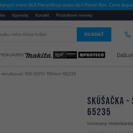
ajných miest GLS ParcelShop alebo GLS Parcel Box. Cena doprav
uka
Výpredaj
Kontakt
Produktové novinky
HĽADAŤ
Další v
- skrutkovač 100-500V 190mm 65235
skúšačka -
65235
Izolovaný elektrikársk