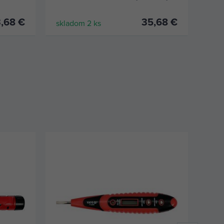
hroty a zkoušečkou do 1000 V pro
šrou
bezpečnou práci.
nejn
,68 €
35,68 €
skladom 2 ks
skla
KÚPIŤ