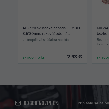
4CZech skúšačka napätia JUMBO
MILWA
3,5*80mm, rukoväť odolná
bezkon
chemikáliám a olejom, nerozbitná
lasero
Jednopólová skúšačka napätia
Bezkont
4CZ-9988-03
1000 V
teplome
250°C
2,93 €
skladom 5 ks
sklado
KÚPIŤ
Odber noviniek
Prihláste sa na o