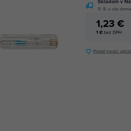
Skladom v Ná
11. 8.
u vás doma
1,23 €
1 €
bez DPH
Pridať medzi obľú