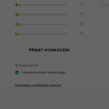
4
(0)
3
(0)
2
(0)
1
(0)
PŘIDAT HODNOCENÍ
1x hodnotené
1 uživatel produkt doporučuje
Informácie o získavaní recenzií