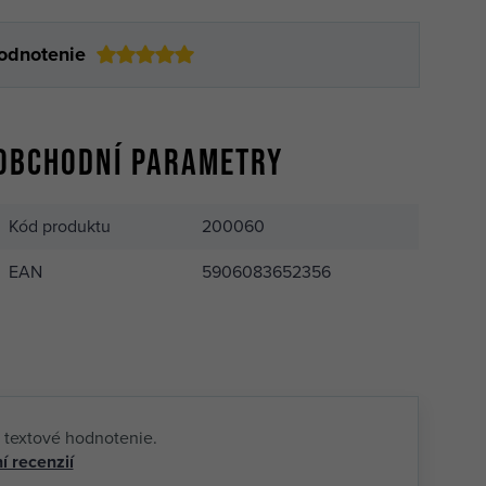
odnotenie
Obchodní parametry
Kód produktu
200060
EAN
5906083652356
 textové hodnotenie.
í recenzií