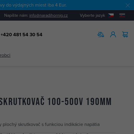
y do výdajných miest iba 4 Eur.
Napíšte nám:
info@naradihornig.cz
Vyberte jazyk
+420 481 54 30 54
HĽADAŤ
ýrobci
 skrutkovač 100-500V 190mm
y plochý skrutkovač s funkciou indikácie napätia