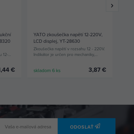
ukční
YATO zkoušečka napětí 12-220V,
EXT
28320
LCD displej, YT-28630
mult
inve
Zkoušečka napětí v rozsahu 12 - 220V.
EXTO
u 12-
Indikátor je určen pro mechaniky,
auto
uje
kontrolory provádějící údržbu
pro 
elektrických instalací i pro „běžné
1,44 €
3,87 €
skladom 6 ks
skla
uživatele domácích zásuvek“.
KÚPIŤ
ODOSLAŤ