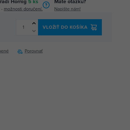
řadí Hornig
5 ks
Máte otázku?
 -
možnosti doručení.
Napište nám!
VLOŽIŤ DO KOŠÍKA
bené
Porovnať