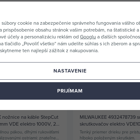
orúčame dokúpiť nasledujúce príslušenstvo, ktoré zvýši jeho úž
 súbory cookie na zabezpečenie správneho fungovania vášho 
a prispôsobenie obsahu stránok vašim potrebám, na štatistické a
vé účely a personalizáciu reklám od
Googlu
a ďalších spoločnost
na tlačidlo „Povoliť všetko“ nám udelíte súhlas s ich zberom a sp
kytneme ten najlepší zážitok z nakupovania.
NASTAVENIE
PRIJÍMAM
 nožnice na káble StepCut
MILWAUKEE 4932478739 s
mm VDE elektro 1000V, 2
skrutkovačov elektro VDE
plochy, 56 HRC 9518225
SLIM PL + PH + skúšačka
silnou pákou, dlhými rukoväťami
Tenký priemer drieku pre príst
lizovanými ostriami: znateľne
hlboko položeným skrutkám.