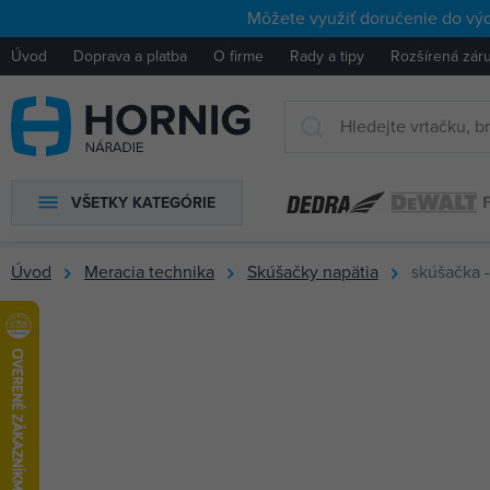
Môžete využiť doručenie do výd
Úvod
Doprava a platba
O firme
Rady a tipy
Rozšírená zár
VŠETKY KATEGÓRIE
Úvod
Meracia technika
Skúšačky napätia
skúšačka 