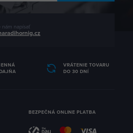
 nám napísať
naradihornig.cz
MENNÁ
VRÁTENIE TOVARU
DAJŇA
DO 30 DNÍ
BEZPEČNÁ ONLINE PLATBA