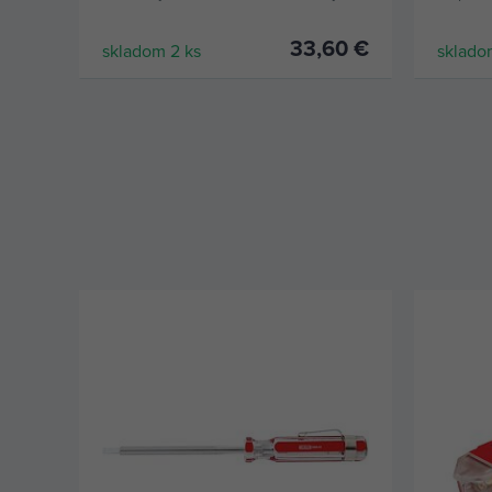
príručnom kufríku.
ľahšie 
nožnica
33,60 €
skladom 2 ks
sklado
KÚPIŤ