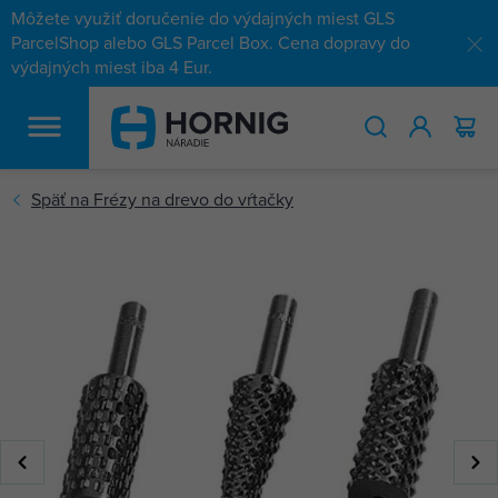
Môžete využiť doručenie do výdajných miest GLS
ParcelShop alebo GLS Parcel Box. Cena dopravy do
výdajných miest iba 4 Eur.
HĽADAŤ