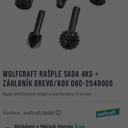
WOLFCRAFT rašple sada 4ks +
záhlbník drevo/kov 080-2540000
Sada profilových rašplí a záhlbníkov, 5 kusov
wolfcraft GmbH
Výrobca:
Skladom v Nářadí Hornig
3 ks