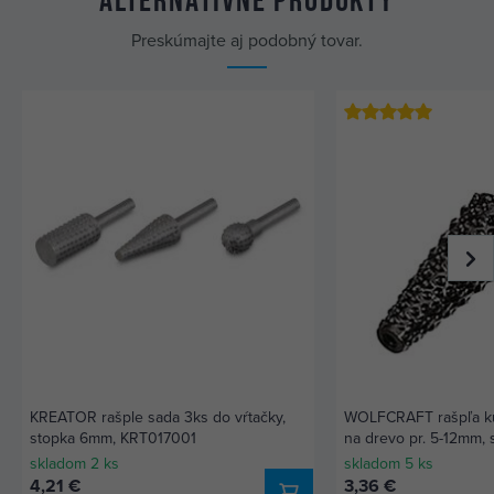
Preskúmajte aj podobný tovar.
KREATOR rašple sada 3ks do vŕtačky,
WOLFCRAFT rašpľa ku
stopka 6mm, KRT017001
na drevo pr. 5-12mm,
080-2532000
skladom 2 ks
skladom 5 ks
4,21 €
3,36 €