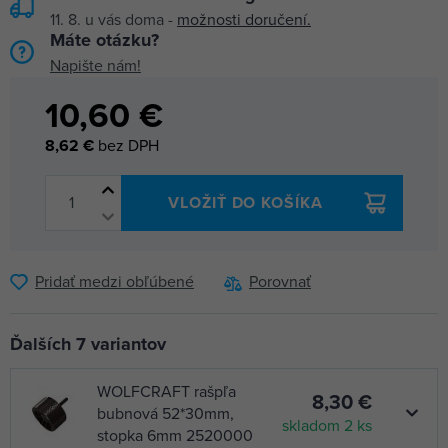
11. 8.
u vás doma -
možnosti doručení.
Máte otázku?
Napište nám!
10,60 €
8,62 €
bez DPH
VLOŽIŤ DO KOŠÍKA
Pridať medzi obľúbené
Porovnať
Ďalších 7 variantov
WOLFCRAFT rašpľa
8,30 €
bubnová 52*30mm,
skladom 2 ks
stopka 6mm 2520000